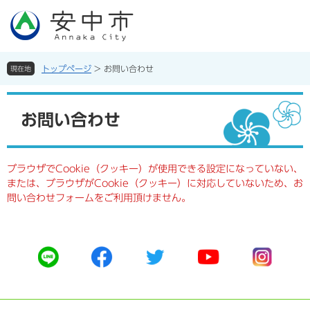
ペ
メ
ー
ニ
ジ
ュ
の
ー
先
を
トップページ
>
お問い合わせ
現在地
頭
飛
で
ば
本
す。
し
文
お問い合わせ
て
本
文
へ
ブラウザでCookie（クッキー）が使用できる設定になっていない、
または、ブラウザがCookie（クッキー）に対応していないため、お
問い合わせフォームをご利用頂けません。
公
公
公
公
公
式
式
式
式
式
ラ
フ
ツ
ユ
イ
イ
ェ
イ
ー
ン