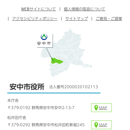
ン
イ
ッ
チ
ス
ス
タ
ュ
タ
WEB
サイトについて
個人情報の取扱について
ブ
ー
ー
グ
アクセシビリティポリシー
ッ
サイトマップ
ブ
ご意見・ご提案
ラ
ク
ム
安中市役所
法人番号2000020102113
本庁舎
〒379-0192 群馬県安中市安中2-13-7
MAP
松井田庁舎
〒379-0292 群馬県安中市松井田町新堀245
MAP