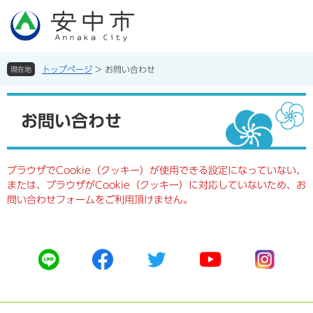
ペ
メ
ー
ニ
ジ
ュ
の
ー
先
を
トップページ
>
お問い合わせ
現在地
頭
飛
で
ば
本
す。
し
文
お問い合わせ
て
本
文
へ
ブラウザでCookie（クッキー）が使用できる設定になっていない、
または、ブラウザがCookie（クッキー）に対応していないため、お
問い合わせフォームをご利用頂けません。
公
公
公
公
公
式
式
式
式
式
ラ
フ
ツ
ユ
イ
イ
ェ
イ
ー
ン