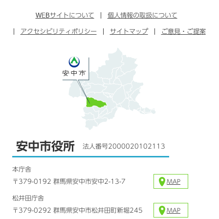
ン
イ
ッ
チ
ス
ス
タ
ュ
タ
WEB
サイトについて
個人情報の取扱について
ブ
ー
ー
グ
アクセシビリティポリシー
ッ
サイトマップ
ブ
ご意見・ご提案
ラ
ク
ム
安中市役所
法人番号2000020102113
本庁舎
〒379-0192 群馬県安中市安中2-13-7
MAP
松井田庁舎
〒379-0292 群馬県安中市松井田町新堀245
MAP