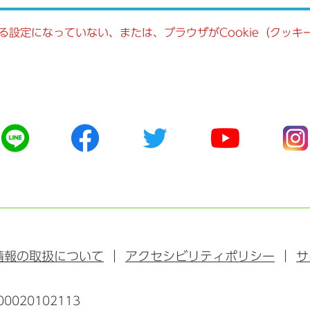
きる設定になっていない、または、ブラウザがCookie（クッ
公
公
公
公
公
式
式
式
式
式
ラ
フ
ツ
ユ
イ
イ
ェ
イ
ー
ン
ン
イ
ッ
チ
ス
ス
タ
ュ
タ
ブ
ー
ー
グ
ッ
ブ
ラ
情報の取扱について
アクセシビリティポリシー
サ
ク
ム
0020102113