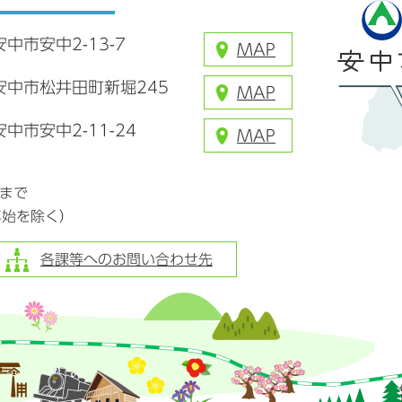
安中市安中2-13-7
MAP
県安中市松井田町新堀245
MAP
安中市安中2-11-24
MAP
分まで
年始を除く）
各課等へのお問い合わせ先