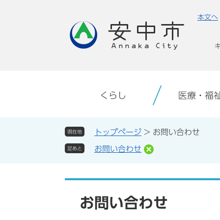
ペ
メ
本文へ
ー
ニ
ジ
ュ
の
ー
先
を
頭
飛
で
ば
す。
し
くらし
医療・福
て
本
文
トップページ
>
お問い合わせ
現在地
へ
お問い合わせ
足あと
本
文
お問い合わせ