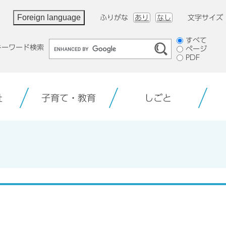
Foreign language
ふりがな
あり
なし
文字サイズ
検
すべて
キーワード検索
ページ
索
PDF
対
象
祉
子育て・教育
しごと