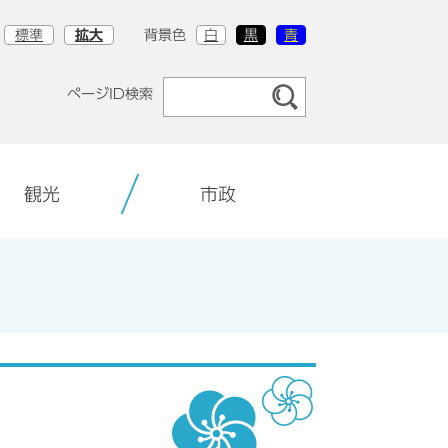
標準
拡大
背景色
白
黒
青
ページID検索
観光
市政