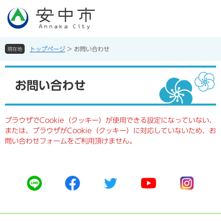
ペ
メ
ー
ニ
ジ
ュ
の
ー
先
を
トップページ
>
お問い合わせ
現在地
頭
飛
で
ば
本
す。
し
文
お問い合わせ
て
本
文
へ
ブラウザでCookie（クッキー）が使用できる設定になっていない、
または、ブラウザがCookie（クッキー）に対応していないため、お
問い合わせフォームをご利用頂けません。
公
公
公
公
公
式
式
式
式
式
ラ
フ
ツ
ユ
イ
イ
ェ
イ
ー
ン