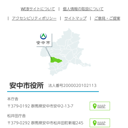
ン
イ
ッ
チ
ス
ス
タ
ュ
タ
WEB
サイトについて
個人情報の取扱について
ブ
ー
ー
グ
アクセシビリティポリシー
ッ
サイトマップ
ブ
ご意見・ご提案
ラ
ク
ム
安中市役所
法人番号2000020102113
本庁舎
〒379-0192 群馬県安中市安中2-13-7
MAP
松井田庁舎
〒379-0292 群馬県安中市松井田町新堀245
MAP