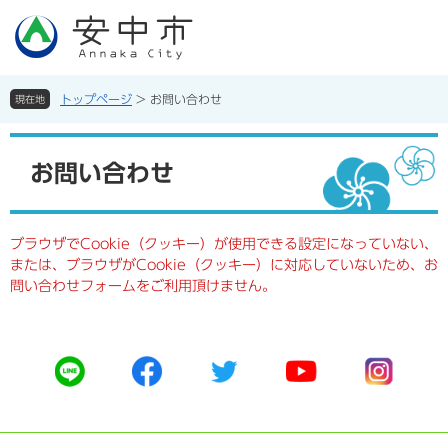
ペ
メ
ー
ニ
ジ
ュ
の
ー
先
を
トップページ
>
お問い合わせ
現在地
頭
飛
で
ば
本
す。
し
文
お問い合わせ
て
本
文
へ
ブラウザでCookie（クッキー）が使用できる設定になっていない、
または、ブラウザがCookie（クッキー）に対応していないため、お
問い合わせフォームをご利用頂けません。
公
公
公
公
公
式
式
式
式
式
ラ
フ
ツ
ユ
イ
イ
ェ
イ
ー
ン