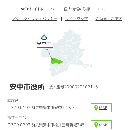
ン
イ
ッ
チ
ス
ス
タ
ュ
タ
WEB
サイトについて
個人情報の取扱について
ブ
ー
ー
グ
アクセシビリティポリシー
ッ
サイトマップ
ブ
ご意見・ご提案
ラ
ク
ム
安中市役所
法人番号2000020102113
本庁舎
〒379-0192 群馬県安中市安中2-13-7
MAP
松井田庁舎
〒379-0292 群馬県安中市松井田町新堀245
MAP