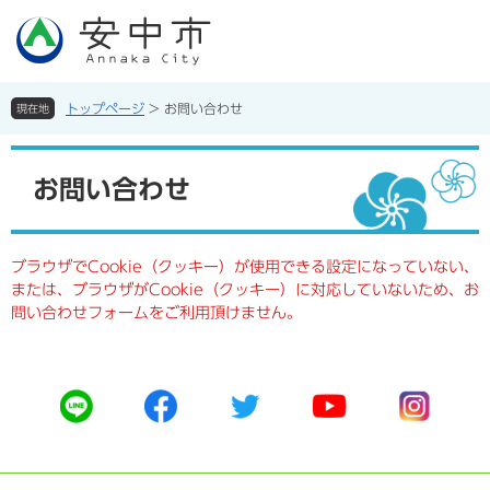
ペ
メ
ー
ニ
ジ
ュ
の
ー
先
を
トップページ
>
お問い合わせ
現在地
頭
飛
で
ば
本
す。
し
文
お問い合わせ
て
本
文
へ
ブラウザでCookie（クッキー）が使用できる設定になっていない、
または、ブラウザがCookie（クッキー）に対応していないため、お
問い合わせフォームをご利用頂けません。
公
公
公
公
公
式
式
式
式
式
ラ
フ
ツ
ユ
イ
イ
ェ
イ
ー
ン