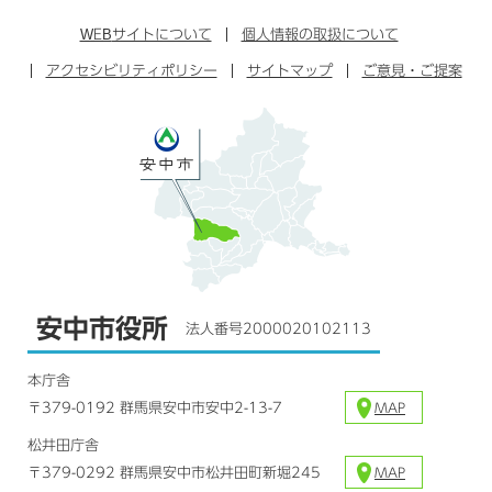
ン
イ
ッ
チ
ス
ス
タ
ュ
タ
WEB
サイトについて
個人情報の取扱について
ブ
ー
ー
グ
アクセシビリティポリシー
ッ
サイトマップ
ブ
ご意見・ご提案
ラ
ク
ム
安中市役所
法人番号2000020102113
本庁舎
〒379-0192 群馬県安中市安中2-13-7
MAP
松井田庁舎
〒379-0292 群馬県安中市松井田町新堀245
MAP