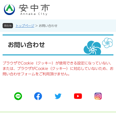
ペ
メ
ー
ニ
ジ
ュ
の
ー
先
を
トップページ
>
お問い合わせ
現在地
頭
飛
で
ば
本
す。
し
文
お問い合わせ
て
本
文
へ
ブラウザでCookie（クッキー）が使用できる設定になっていない、
または、ブラウザがCookie（クッキー）に対応していないため、お
問い合わせフォームをご利用頂けません。
公
公
公
公
公
式
式
式
式
式
ラ
フ
ツ
ユ
イ
イ
ェ
イ
ー
ン