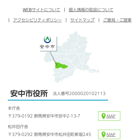
ン
イ
ッ
チ
ス
ス
タ
ュ
タ
WEB
サイトについて
個人情報の取扱について
ブ
ー
ー
グ
アクセシビリティポリシー
ッ
サイトマップ
ブ
ご意見・ご提案
ラ
ク
ム
安中市役所
法人番号2000020102113
本庁舎
〒379-0192 群馬県安中市安中2-13-7
MAP
松井田庁舎
〒379-0292 群馬県安中市松井田町新堀245
MAP