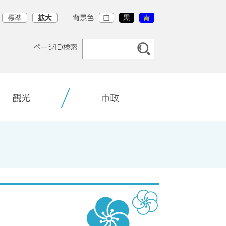
標準
拡大
背景色
白
黒
青
ページID検索
観光
市政