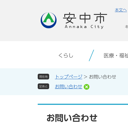
ペ
メ
本文へ
ー
ニ
ジ
ュ
の
ー
先
を
頭
飛
で
ば
す。
し
くらし
医療・福
て
本
文
トップページ
>
お問い合わせ
現在地
へ
お問い合わせ
足あと
本
文
お問い合わせ