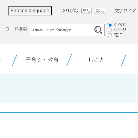
Foreign language
ふりがな
あり
なし
文字サイズ
検
すべて
キーワード検索
ページ
索
PDF
対
象
祉
子育て・教育
しごと