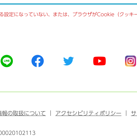
きる設定になっていない、または、ブラウザがCookie（クッ
公
公
公
公
公
式
式
式
式
式
ラ
フ
ツ
ユ
イ
イ
ェ
イ
ー
ン
ン
イ
ッ
チ
ス
ス
タ
ュ
タ
ブ
ー
ー
グ
ッ
ブ
ラ
情報の取扱について
アクセシビリティポリシー
サ
ク
ム
0020102113