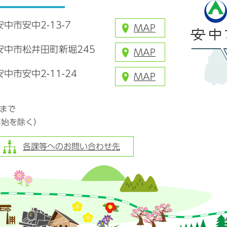
安中市安中2-13-7
MAP
県安中市松井田町新堀245
MAP
安中市安中2-11-24
MAP
分まで
年始を除く）
各課等へのお問い合わせ先