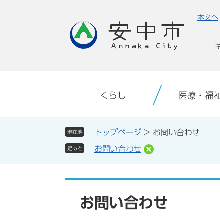
ペ
メ
本文へ
ー
ニ
ジ
ュ
の
ー
先
を
頭
飛
で
ば
す。
し
くらし
医療・福
て
本
文
トップページ
>
お問い合わせ
現在地
へ
お問い合わせ
足あと
本
文
お問い合わせ