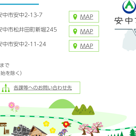
安中市安中2-13-7
MAP
県安中市松井田町新堀245
MAP
安中市安中2-11-24
MAP
分まで
年始を除く）
各課等へのお問い合わせ先