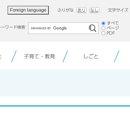
Foreign language
ふりがな
あり
なし
文字サイズ
検
すべて
キーワード検索
ページ
索
PDF
対
象
祉
子育て・教育
しごと