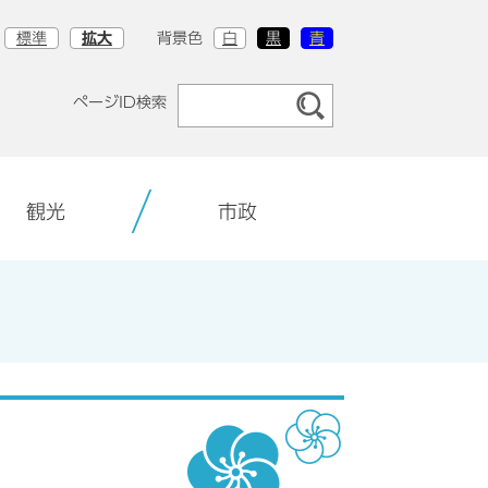
標準
拡大
背景色
白
黒
青
ページID検索
観光
市政