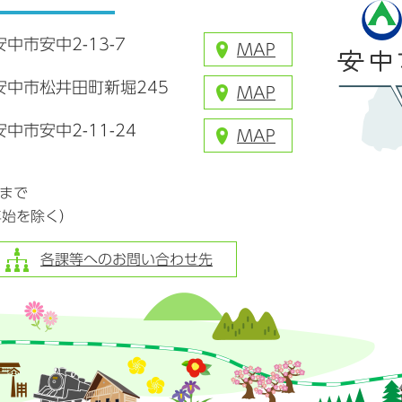
安中市安中2-13-7
MAP
県安中市松井田町新堀245
MAP
安中市安中2-11-24
MAP
分まで
年始を除く）
各課等へのお問い合わせ先