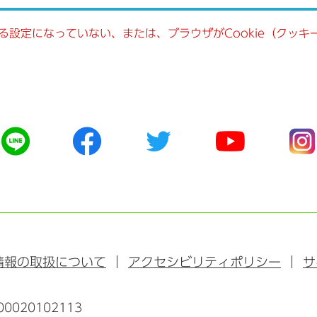
きる設定になっていない、または、ブラウザがCookie（クッ
公
公
公
公
公
式
式
式
式
式
ラ
フ
ツ
ユ
イ
イ
ェ
イ
ー
ン
ン
イ
ッ
チ
ス
ス
タ
ュ
タ
ブ
ー
ー
グ
ッ
ブ
ラ
情報の取扱について
アクセシビリティポリシー
サ
ク
ム
0020102113