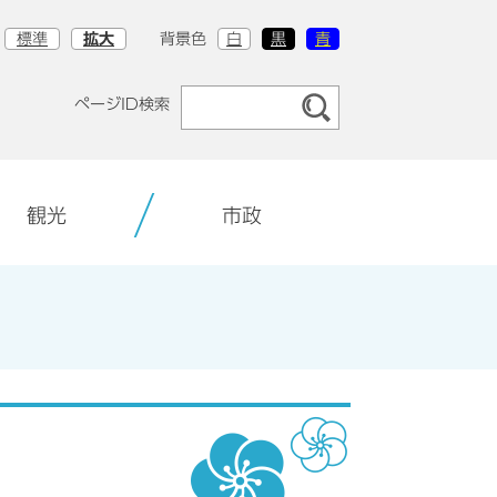
標準
拡大
背景色
白
黒
青
ページID検索
観光
市政