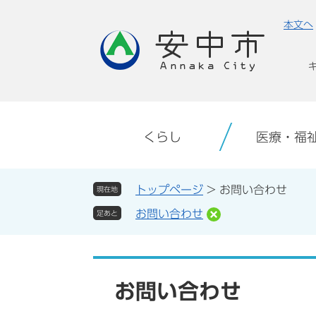
ペ
メ
本文へ
ー
ニ
ジ
ュ
の
ー
先
を
頭
飛
で
ば
す。
し
くらし
医療・福
て
本
文
トップページ
>
お問い合わせ
現在地
へ
お問い合わせ
足あと
本
文
お問い合わせ