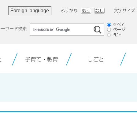
Foreign language
ふりがな
あり
なし
文字サイズ
検
すべて
キーワード検索
ページ
索
PDF
対
象
祉
子育て・教育
しごと