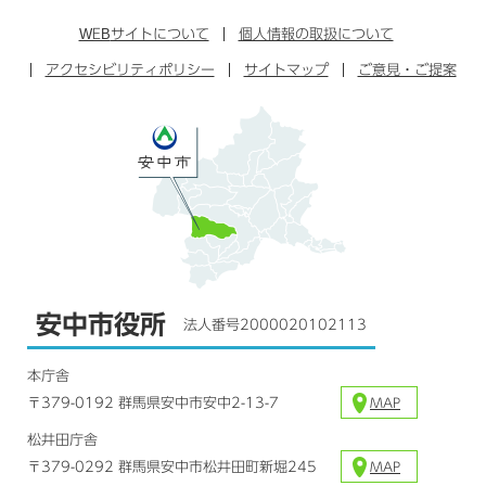
ン
イ
ッ
チ
ス
ス
タ
ュ
タ
WEB
サイトについて
個人情報の取扱について
ブ
ー
ー
グ
アクセシビリティポリシー
ッ
サイトマップ
ブ
ご意見・ご提案
ラ
ク
ム
安中市役所
法人番号2000020102113
本庁舎
〒379-0192 群馬県安中市安中2-13-7
MAP
松井田庁舎
〒379-0292 群馬県安中市松井田町新堀245
MAP