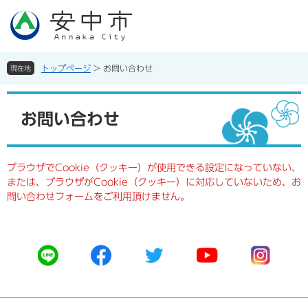
ペ
メ
ー
ニ
ジ
ュ
の
ー
先
を
トップページ
>
お問い合わせ
現在地
頭
飛
で
ば
本
す。
し
文
お問い合わせ
て
本
文
へ
ブラウザでCookie（クッキー）が使用できる設定になっていない、
または、ブラウザがCookie（クッキー）に対応していないため、お
問い合わせフォームをご利用頂けません。
公
公
公
公
公
式
式
式
式
式
ラ
フ
ツ
ユ
イ
イ
ェ
イ
ー
ン