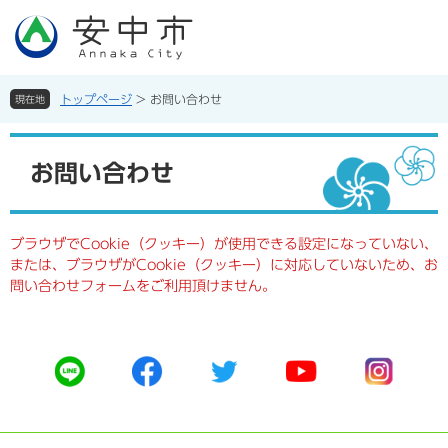
ペ
メ
ー
ニ
ジ
ュ
の
ー
先
を
トップページ
>
お問い合わせ
現在地
頭
飛
で
ば
本
す。
し
文
お問い合わせ
て
本
文
へ
ブラウザでCookie（クッキー）が使用できる設定になっていない、
または、ブラウザがCookie（クッキー）に対応していないため、お
問い合わせフォームをご利用頂けません。
公
公
公
公
公
式
式
式
式
式
ラ
フ
ツ
ユ
イ
イ
ェ
イ
ー
ン