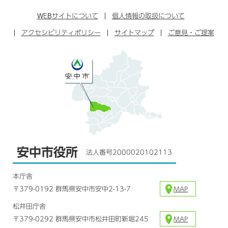
ン
イ
ッ
チ
ス
ス
タ
ュ
タ
WEB
サイトについて
個人情報の取扱について
ブ
ー
ー
グ
アクセシビリティポリシー
ッ
サイトマップ
ブ
ご意見・ご提案
ラ
ク
ム
安中市役所
法人番号2000020102113
本庁舎
〒379-0192 群馬県安中市安中2-13-7
MAP
松井田庁舎
〒379-0292 群馬県安中市松井田町新堀245
MAP