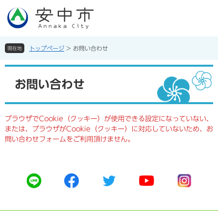
ペ
メ
ー
ニ
ジ
ュ
の
ー
先
を
トップページ
>
お問い合わせ
現在地
頭
飛
で
ば
本
す。
し
文
お問い合わせ
て
本
文
へ
ブラウザでCookie（クッキー）が使用できる設定になっていない、
または、ブラウザがCookie（クッキー）に対応していないため、お
問い合わせフォームをご利用頂けません。
公
公
公
公
公
式
式
式
式
式
ラ
フ
ツ
ユ
イ
イ
ェ
イ
ー
ン