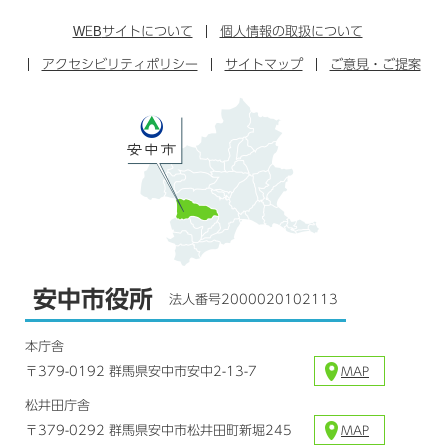
ン
イ
ッ
チ
ス
ス
タ
ュ
タ
WEB
サイトについて
個人情報の取扱について
ブ
ー
ー
グ
アクセシビリティポリシー
ッ
サイトマップ
ブ
ご意見・ご提案
ラ
ク
ム
安中市役所
法人番号2000020102113
本庁舎
〒379-0192 群馬県安中市安中2-13-7
MAP
松井田庁舎
〒379-0292 群馬県安中市松井田町新堀245
MAP