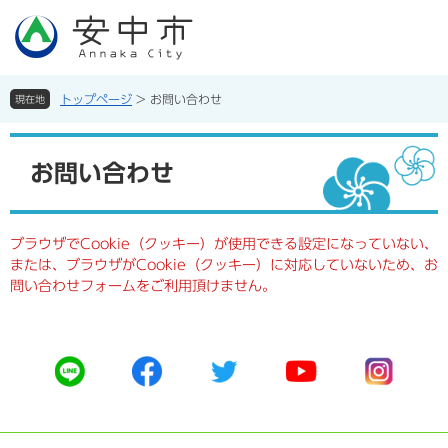
ペ
メ
ー
ニ
ジ
ュ
の
ー
先
を
トップページ
>
お問い合わせ
現在地
頭
飛
で
ば
本
す。
し
文
お問い合わせ
て
本
文
へ
ブラウザでCookie（クッキー）が使用できる設定になっていない、
または、ブラウザがCookie（クッキー）に対応していないため、お
問い合わせフォームをご利用頂けません。
公
公
公
公
公
式
式
式
式
式
ラ
フ
ツ
ユ
イ
イ
ェ
イ
ー
ン