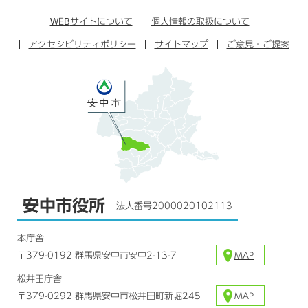
ン
イ
ッ
チ
ス
ス
タ
ュ
タ
WEB
サイトについて
個人情報の取扱について
ブ
ー
ー
グ
アクセシビリティポリシー
ッ
サイトマップ
ブ
ご意見・ご提案
ラ
ク
ム
安中市役所
法人番号2000020102113
本庁舎
〒379-0192 群馬県安中市安中2-13-7
MAP
松井田庁舎
〒379-0292 群馬県安中市松井田町新堀245
MAP