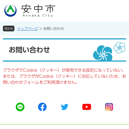
ペ
メ
ー
ニ
ジ
ュ
の
ー
先
を
トップページ
>
お問い合わせ
現在地
頭
飛
で
ば
本
す。
し
文
お問い合わせ
て
本
文
へ
ブラウザでCookie（クッキー）が使用できる設定になっていない、
または、ブラウザがCookie（クッキー）に対応していないため、お
問い合わせフォームをご利用頂けません。
公
公
公
公
公
式
式
式
式
式
ラ
フ
ツ
ユ
イ
イ
ェ
イ
ー
ン