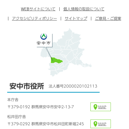
ン
イ
ッ
チ
ス
ス
タ
ュ
タ
WEB
サイトについて
個人情報の取扱について
ブ
ー
ー
グ
アクセシビリティポリシー
ッ
サイトマップ
ブ
ご意見・ご提案
ラ
ク
ム
安中市役所
法人番号2000020102113
本庁舎
〒379-0192 群馬県安中市安中2-13-7
MAP
松井田庁舎
〒379-0292 群馬県安中市松井田町新堀245
MAP