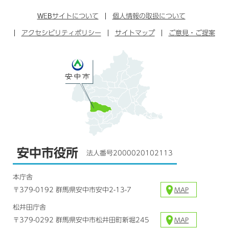
ン
イ
ッ
チ
ス
ス
タ
ュ
タ
WEB
サイトについて
個人情報の取扱について
ブ
ー
ー
グ
アクセシビリティポリシー
ッ
サイトマップ
ブ
ご意見・ご提案
ラ
ク
ム
安中市役所
法人番号2000020102113
本庁舎
〒379-0192 群馬県安中市安中2-13-7
MAP
松井田庁舎
〒379-0292 群馬県安中市松井田町新堀245
MAP