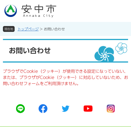
ペ
メ
ー
ニ
ジ
ュ
の
ー
先
を
トップページ
>
お問い合わせ
現在地
頭
飛
で
ば
本
す。
し
文
お問い合わせ
て
本
文
へ
ブラウザでCookie（クッキー）が使用できる設定になっていない、
または、ブラウザがCookie（クッキー）に対応していないため、お
問い合わせフォームをご利用頂けません。
公
公
公
公
公
式
式
式
式
式
ラ
フ
ツ
ユ
イ
イ
ェ
イ
ー
ン