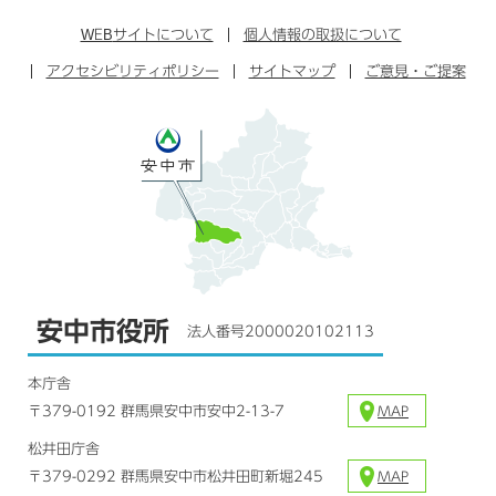
ン
イ
ッ
チ
ス
ス
タ
ュ
タ
WEB
サイトについて
個人情報の取扱について
ブ
ー
ー
グ
アクセシビリティポリシー
ッ
サイトマップ
ブ
ご意見・ご提案
ラ
ク
ム
安中市役所
法人番号2000020102113
本庁舎
〒379-0192 群馬県安中市安中2-13-7
MAP
松井田庁舎
〒379-0292 群馬県安中市松井田町新堀245
MAP