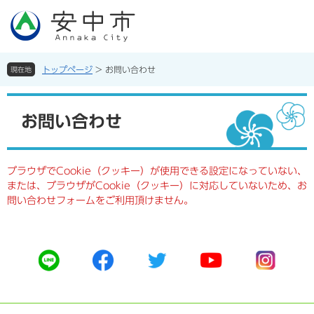
ペ
メ
ー
ニ
ジ
ュ
の
ー
先
を
トップページ
>
お問い合わせ
現在地
頭
飛
で
ば
本
す。
し
文
お問い合わせ
て
本
文
へ
ブラウザでCookie（クッキー）が使用できる設定になっていない、
または、ブラウザがCookie（クッキー）に対応していないため、お
問い合わせフォームをご利用頂けません。
公
公
公
公
公
式
式
式
式
式
ラ
フ
ツ
ユ
イ
イ
ェ
イ
ー
ン