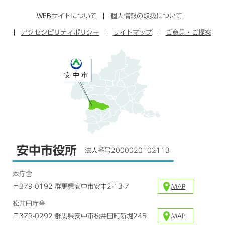
ン
イ
ッ
チ
ス
ス
タ
ュ
タ
WEB
サイトについて
個人情報の取扱について
ブ
ー
ー
グ
アクセシビリティポリシー
ッ
サイトマップ
ブ
ご意見・ご提案
ラ
ク
ム
安中市役所
法人番号2000020102113
本庁舎
〒379-0192 群馬県安中市安中2-13-7
MAP
松井田庁舎
〒379-0292 群馬県安中市松井田町新堀245
MAP