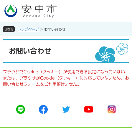
ペ
メ
ー
ニ
ジ
ュ
の
ー
先
を
トップページ
>
お問い合わせ
現在地
頭
飛
で
ば
本
す。
し
文
お問い合わせ
て
本
文
へ
ブラウザでCookie（クッキー）が使用できる設定になっていない、
または、ブラウザがCookie（クッキー）に対応していないため、お
問い合わせフォームをご利用頂けません。
公
公
公
公
公
式
式
式
式
式
ラ
フ
ツ
ユ
イ
イ
ェ
イ
ー
ン