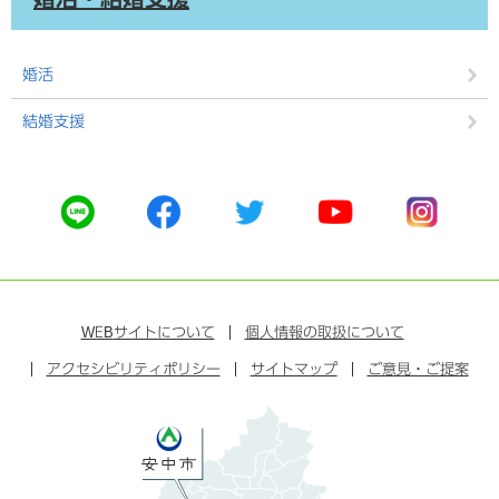
婚活
結婚支援
公
公
公
公
公
式
式
式
式
式
ラ
フ
ツ
ユ
イ
イ
ェ
イ
ー
ン
ン
イ
ッ
チ
ス
ス
タ
ュ
タ
WEB
サイトについて
個人情報の取扱について
ブ
ー
ー
グ
アクセシビリティポリシー
ッ
サイトマップ
ブ
ご意見・ご提案
ラ
ク
ム