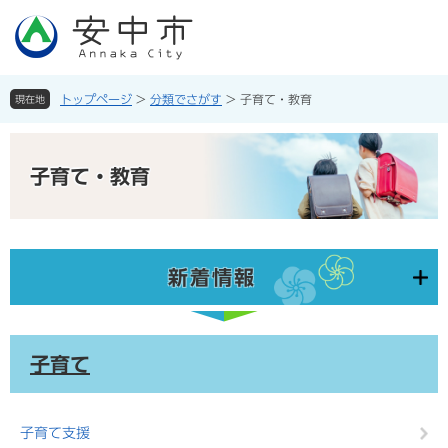
ペ
メ
ー
ニ
ジ
ュ
の
ー
先
を
トップページ
>
分類でさがす
>
子育て・教育
現在地
頭
飛
で
ば
本
す。
し
文
子育て・教育
て
本
文
へ
新着情報
子育て
子育て支援