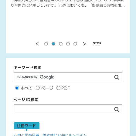
分、5
が全国的に発生しています。 市内においても、「郵便局で荷物を預か
夏、期
っている。音声ガイドに従って手続きを」などと案内する詐欺電話が
多数確認されています...
前
次
停
の
の
止
ス
ス
ラ
ラ
キーワード検索
イ
イ
Google
ド
ド
カ
検
ス
すべて
ページ
PDF
索
タ
ページID検索
対
ム
象
検
ペ
索
ー
ジ
注目ワード
ID
を
安中市民商品券
碓氷峠Mapleヒルクライム