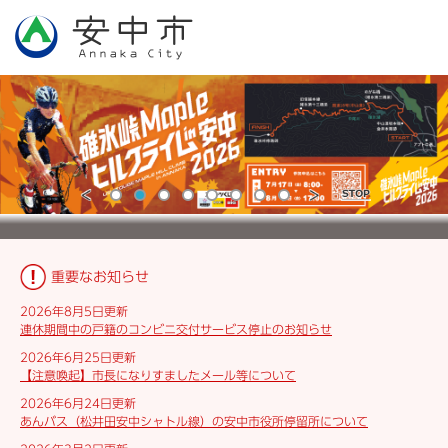
ペ
メ
ー
ニ
ジ
ュ
の
ー
先
を
頭
飛
で
ば
す。
し
て
本
前
次
停
文
の
の
止
碓氷第三橋梁 通称「めがね橋」
市公式YouTubeチャンネル「安グルッ」
へ
ス
ス
本
ラ
ラ
文
重要なお知らせ
イ
イ
ド
ド
2026年8月5日更新
連休期間中の戸籍のコンビニ交付サービス停止のお知らせ
2026年6月25日更新
【注意喚起】市長になりすましたメール等について
2026年6月24日更新
あんバス（松井田安中シャトル線）の安中市役所停留所について