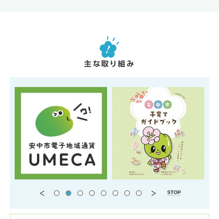
主な取り組み
前
次
停
の
の
止
ス
ス