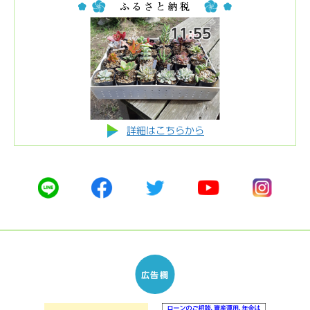
ラ
ラ
イ
イ
11:55
ド
ド
詳細はこちらから
公
公
公
公
公
式
式
式
式
式
ラ
フ
ツ
ユ
イ
イ
ェ
イ
ー
ン
ン
イ
ッ
チ
ス
ス
タ
ュ
タ
ブ
ー
ー
グ
ッ
ブ
ラ
ク
ム