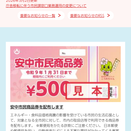
2026年3月2日更新
庁舎移転に伴う市民課窓口業務運用の変更について
重要なお知らせの一覧
重要なお知らせのRSS
ト】の
と陸上
..
【7
「U
安中市民商品券を配布します
安中
エネルギー・食料品価格高騰の影響を受けている市民の生活応援とし
るため
て、対象となる全市民に対して、市内の取扱店等で利用できる商品券
を令和
を配布します。 ※郵便局をかたる詐欺にご注意ください。 日本郵便
ッシュ
や郵便局を装い、自動音声などによる不審な電話がかかってくる事案