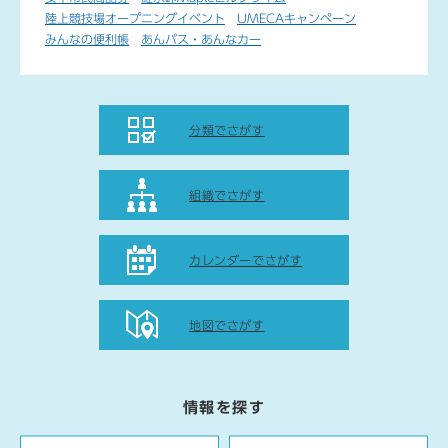
入
陸上競技場オープニングイベント
UMECAキャンペーン
力
みんなの便利帳
あんバス・あんなカー
検
分類でさがす
索
メ
組織でさがす
ニ
ュ
カレンダーでさがす
ー
地図でさがす
情報を探す