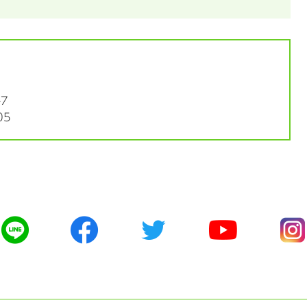
7
05
公
公
公
公
公
式
式
式
式
式
ラ
フ
ツ
ユ
イ
イ
ェ
イ
ー
ン
ン
イ
ッ
チ
ス
ス
タ
ュ
タ