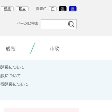
標準
拡大
背景色
白
黒
青
ページID検索
観光
市政
間延長について
延長について
時間延長について