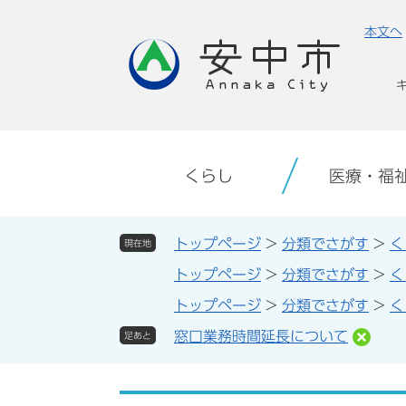
ペ
メ
本文へ
ー
ニ
ジ
ュ
の
ー
先
を
頭
飛
で
ば
す。
し
くらし
医療・福
て
本
文
トップページ
>
分類でさがす
>
く
現在地
へ
トップページ
>
分類でさがす
>
く
トップページ
>
分類でさがす
>
く
窓口業務時間延長について
足あと
本