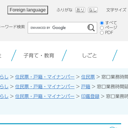
Foreign language
ふりがな
あり
なし
文字サイズ
検
すべて
キーワード検索
ページ
索
PDF
対
象
祉
子育て・教育
しごと
らし
>
住民票・戸籍・マイナンバー
>
住民票
>
窓口業務時
らし
>
住民票・戸籍・マイナンバー
>
戸籍
>
窓口業務時間
らし
>
住民票・戸籍・マイナンバー
>
印鑑登録
>
窓口業務