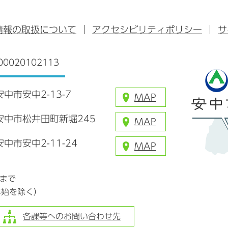
ブ
ー
ー
グ
ッ
ブ
ラ
情報の取扱について
アクセシビリティポリシー
サ
ク
ム
0020102113
安中市安中2-13-7
MAP
県安中市松井田町新堀245
MAP
安中市安中2-11-24
MAP
分まで
年始を除く）
各課等へのお問い合わせ先