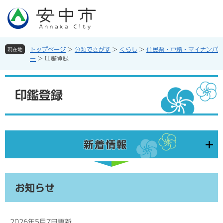
ペ
メ
ー
ニ
ジ
ュ
の
ー
先
を
トップページ
>
分類でさがす
>
くらし
>
住民票・戸籍・マイナンバ
現在地
頭
飛
ー
>
印鑑登録
で
ば
す。
し
本
て
文
印鑑登録
本
文
へ
新着情報
お知らせ
2026年5月7日更新