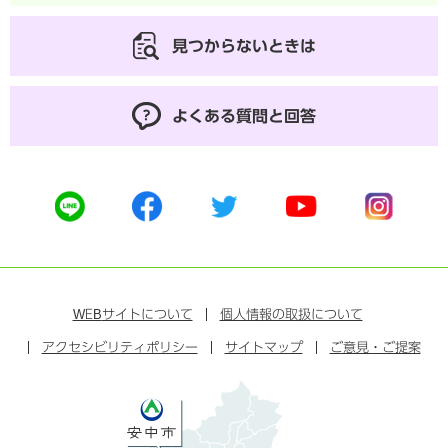
見つからないときは
よくある質問と回答
公
公
公
公
公
式
式
式
式
式
ラ
フ
ツ
ユ
イ
イ
ェ
イ
ー
ン
ン
イ
ッ
チ
ス
ス
タ
ュ
タ
WEB
サイトについて
個人情報の取扱について
ブ
ー
ー
グ
アクセシビリティポリシー
ッ
サイトマップ
ブ
ご意見・ご提案
ラ
ク
ム