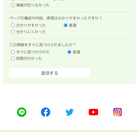
情報が足りなかった
ページの構成や内容、表現は分かりやすかったですか？
分かりやすかった
普通
分かりにくかった
この情報をすぐに見つけられましたか？
すぐに見つけられた
普通
時間がかかった
公
公
公
公
公
式
式
式
式
式
ラ
フ
ツ
ユ
イ
イ
ェ
イ
ー
ン
ン
イ
ッ
チ
ス