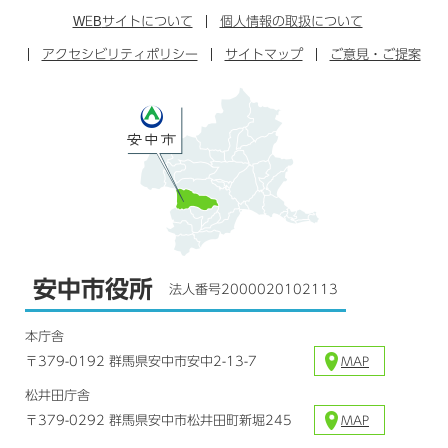
ス
タ
ュ
タ
WEB
サイトについて
個人情報の取扱について
ブ
ー
ー
グ
アクセシビリティポリシー
ッ
サイトマップ
ブ
ご意見・ご提案
ラ
ク
ム
安中市役所
法人番号2000020102113
本庁舎
〒379-0192 群馬県安中市安中2-13-7
MAP
松井田庁舎
〒379-0292 群馬県安中市松井田町新堀245
MAP