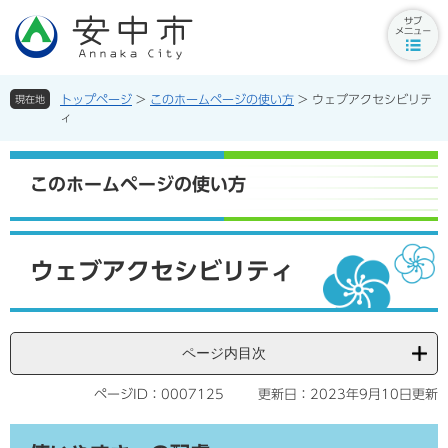
ペ
メ
ー
ニ
サ
ジ
ュ
ブ
の
ー
メ
先
を
トップページ
>
このホームページの使い方
>
ウェブアクセシビリテ
現在地
ニ
頭
飛
ィ
ュ
で
ば
ー
す。
し
ボ
て
このホームページの使い方
タ
本
ン
文
へ
本
文
ウェブアクセシビリティ
ページ内目次
ページID：0007125
更新日：2023年9月10日更新