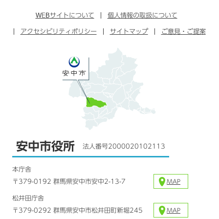
ン
イ
ッ
チ
ス
ス
タ
ュ
タ
WEB
サイトについて
個人情報の取扱について
ブ
ー
ー
グ
アクセシビリティポリシー
ッ
サイトマップ
ブ
ご意見・ご提案
ラ
ク
ム
安中市役所
法人番号2000020102113
本庁舎
〒379-0192 群馬県安中市安中2-13-7
MAP
松井田庁舎
〒379-0292 群馬県安中市松井田町新堀245
MAP