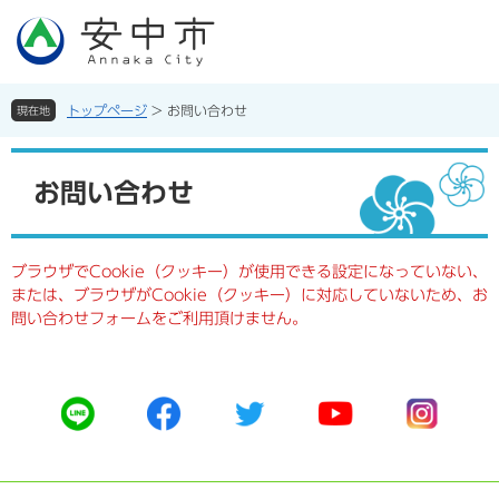
ペ
メ
ー
ニ
ジ
ュ
の
ー
先
を
トップページ
>
お問い合わせ
現在地
頭
飛
で
ば
本
す。
し
文
お問い合わせ
て
本
文
へ
ブラウザでCookie（クッキー）が使用できる設定になっていない、
または、ブラウザがCookie（クッキー）に対応していないため、お
問い合わせフォームをご利用頂けません。
公
公
公
公
公
式
式
式
式
式
ラ
フ
ツ
ユ
イ
イ
ェ
イ
ー
ン