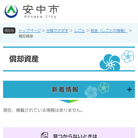
ペ
メ
ー
ニ
ジ
ュ
の
ー
先
を
トップページ
>
分類でさがす
>
しごと
>
税金（しごとの情報）
>
現在地
頭
飛
償却資産
で
ば
す。
し
本
て
文
償却資産
本
文
へ
新着情報
現在、掲載されている情報はありません。
見つからないときは