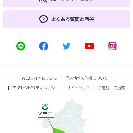
よくある質問と回答
公
公
公
公
公
式
式
式
式
式
ラ
フ
ツ
ユ
イ
イ
ェ
イ
ー
ン
ン
イ
ッ
チ
ス
ス
タ
ュ
タ
WEB
サイトについて
個人情報の取扱について
ブ
ー
ー
グ
アクセシビリティポリシー
ッ
サイトマップ
ブ
ご意見・ご提案
ラ
ク
ム