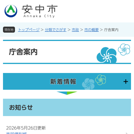
ペ
メ
ー
ニ
ジ
ュ
の
ー
先
を
トップページ
>
分類でさがす
>
市政
>
市の概要
>
庁舎案内
現在地
頭
飛
で
ば
本
す。
し
文
庁舎案内
て
本
文
へ
新着情報
お知らせ
2026年5月26日更新