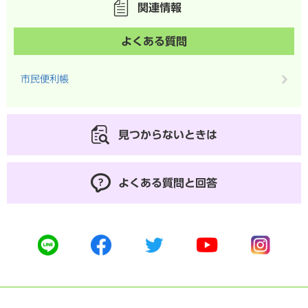
関連情報
よくある質問
市民便利帳
見つからないときは
よくある質問と回答
公
公
公
公
公
式
式
式
式
式
ラ
フ
ツ
ユ
イ
イ
ェ
イ
ー
ン
ン
イ
ッ
チ
ス