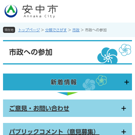
ペ
メ
ー
ニ
ジ
ュ
の
ー
先
を
トップページ
>
分類でさがす
>
市政
>
市政への参加
現在地
頭
飛
で
ば
本
す。
し
文
市政への参加
て
本
文
へ
新着情報
ご意見・お問い合わせ
パブリックコメント（意見募集）