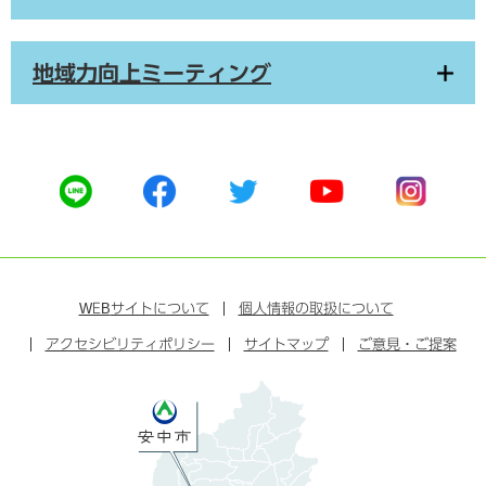
地域力向上ミーティング
公
公
公
公
公
式
式
式
式
式
ラ
フ
ツ
ユ
イ
イ
ェ
イ
ー
ン
ン
イ
ッ
チ
ス
ス
タ
ュ
タ
WEB
サイトについて
個人情報の取扱について
ブ
ー
ー
グ
アクセシビリティポリシー
ッ
サイトマップ
ブ
ご意見・ご提案
ラ
ク
ム