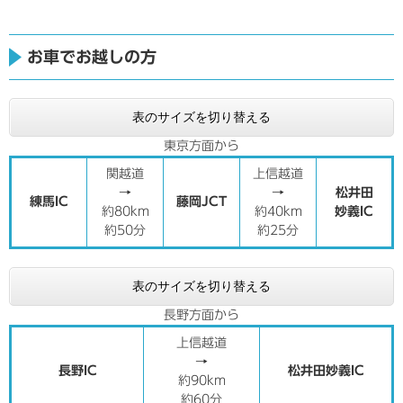
お車でお越しの方
表のサイズを切り替える
東京方面から
関越道
上信越道
→
→
松井田
練馬IC
藤岡JCT
約80km
約40km
妙義IC
約50分
約25分
表のサイズを切り替える
長野方面から
上信越道
→
長野IC
松井田妙義IC
約90km
約60分