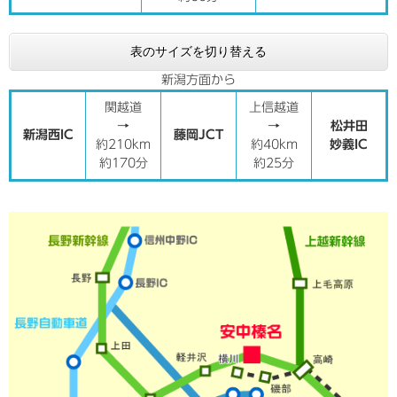
表のサイズを切り替える
新潟方面から
関越道
上信越道
→
→
松井田
新潟西IC
藤岡JCT
約210km
約40km
妙義IC
約170分
約25分