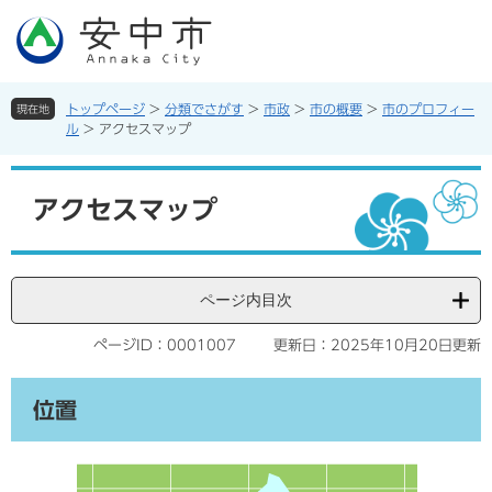
ペ
メ
ー
ニ
ジ
ュ
の
ー
先
を
トップページ
>
分類でさがす
>
市政
>
市の概要
>
市のプロフィー
現在地
頭
飛
ル
>
アクセスマップ
で
ば
す。
し
本
て
文
アクセスマップ
本
文
へ
ページ内目次
ページID：0001007
更新日：2025年10月20日更新
位置