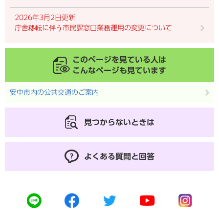
2026年3月2日更新
庁舎移転に伴う市民課窓口業務運用の変更について
このページを見ている人は
こんなページも見ています
安中市内の公共交通のご案内
見つからないときは
よくある質問と回答
公
公
公
公
公
式
式
式
式
式
ラ
フ
ツ
ユ
イ