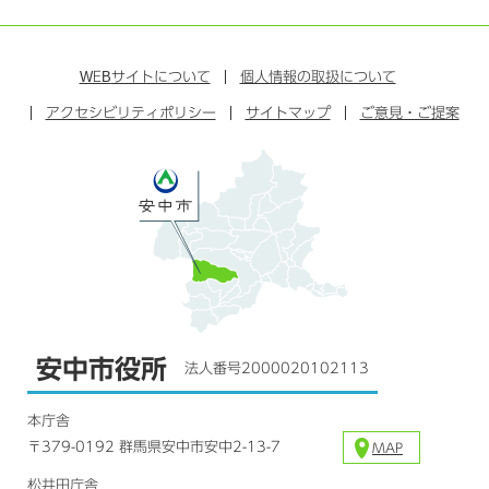
イ
ェ
イ
ー
ン
ン
イ
ッ
チ
ス
ス
タ
ュ
タ
WEB
サイトについて
個人情報の取扱について
ブ
ー
ー
グ
アクセシビリティポリシー
ッ
サイトマップ
ブ
ご意見・ご提案
ラ
ク
ム
安中市役所
法人番号2000020102113
本庁舎
〒379-0192 群馬県安中市安中2-13-7
MAP
松井田庁舎