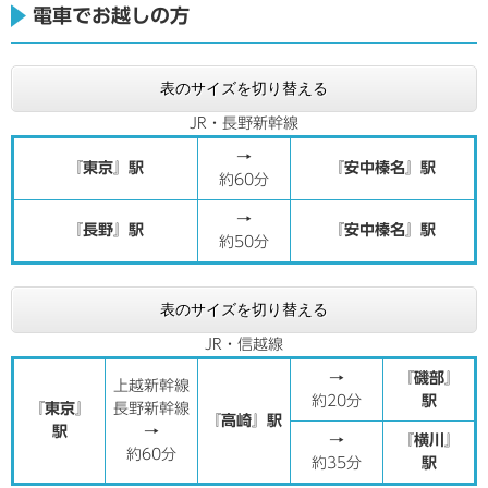
電車でお越しの方
表のサイズを切り替える
JR・長野新幹線
→
『東京』駅
『安中榛名』駅
約60分
→
『長野』駅
『安中榛名』駅
約50分
表のサイズを切り替える
JR・信越線
→
『磯部』
上越新幹線
約20分
駅
『東京』
長野新幹線
『高崎』駅
駅
→
→
『横川』
約60分
約35分
駅