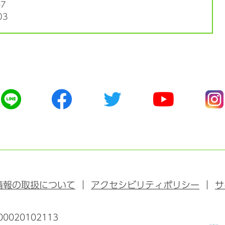
7
03
公
公
公
公
公
式
式
式
式
式
ラ
フ
ツ
ユ
イ
イ
ェ
イ
ー
ン
ン
イ
ッ
チ
ス
ス
タ
ュ
タ
ブ
ー
ー
グ
ッ
ブ
ラ
情報の取扱について
アクセシビリティポリシー
サ
ク
ム
0020102113