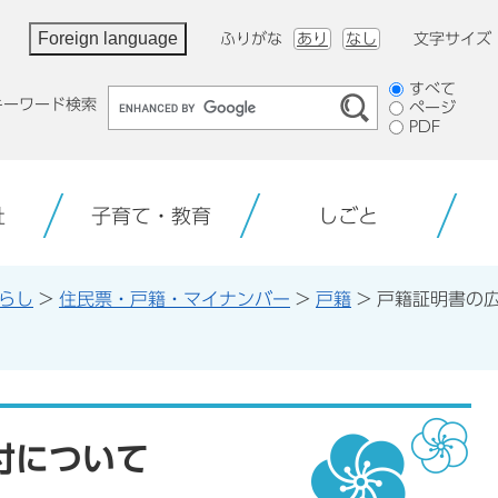
Foreign language
ふりがな
あり
なし
文字サイズ
検
すべて
キーワード検索
ページ
索
PDF
対
象
祉
子育て・教育
しごと
らし
>
住民票・戸籍・マイナンバー
>
戸籍
>
戸籍証明書の
付について