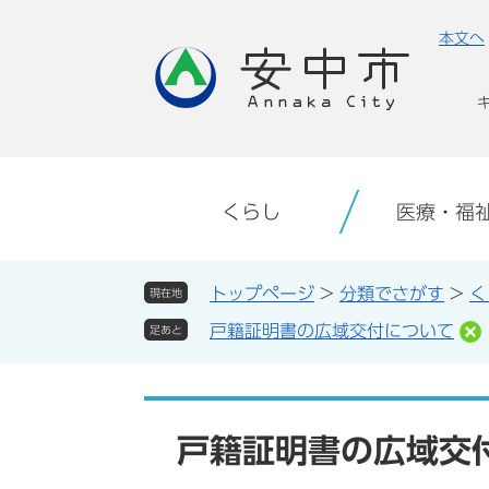
ペ
メ
本文へ
ー
ニ
ジ
ュ
の
ー
先
を
頭
飛
で
ば
す。
し
くらし
医療・福
て
本
文
トップページ
>
分類でさがす
>
く
現在地
へ
戸籍証明書の広域交付について
足あと
本
文
戸籍証明書の広域交