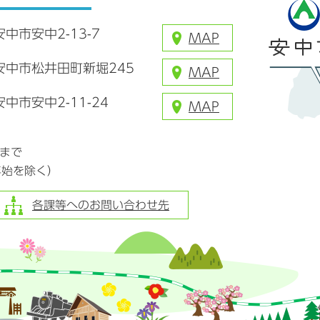
安中市安中2-13-7
MAP
県安中市松井田町新堀245
MAP
安中市安中2-11-24
MAP
分まで
年始を除く）
各課等へのお問い合わせ先