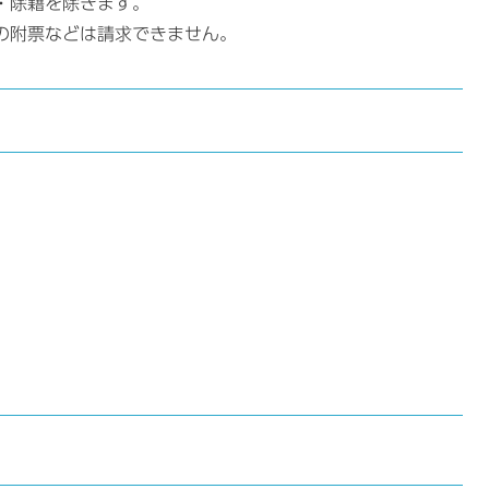
・除籍を除きます。
の附票などは請求できません。
。