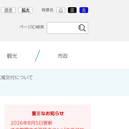
標準
拡大
背景色
白
黒
青
ページID検索
観光
市政
広域交付について
重要なお知らせ
2026年8月5日更新