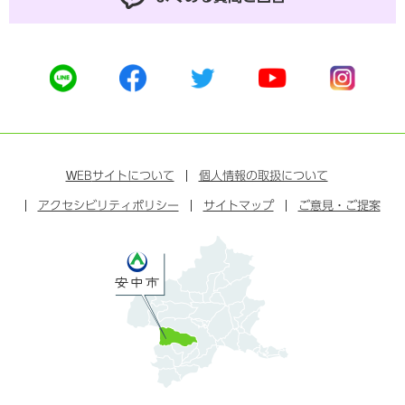
公
公
公
公
公
式
式
式
式
式
ラ
フ
ツ
ユ
イ
イ
ェ
イ
ー
ン
ン
イ
ッ
チ
ス
ス
タ
ュ
タ
WEB
サイトについて
個人情報の取扱について
ブ
ー
ー
グ
アクセシビリティポリシー
ッ
サイトマップ
ブ
ご意見・ご提案
ラ
ク
ム