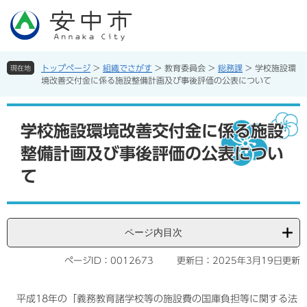
ペ
メ
ー
ニ
ジ
ュ
の
ー
先
を
トップページ
>
組織でさがす
>
教育委員会
>
総務課
>
学校施設環
現在地
頭
飛
境改善交付金に係る施設整備計画及び事後評価の公表について
で
ば
す。
し
本
て
文
学校施設環境改善交付金に係る施設
本
整備計画及び事後評価の公表につい
文
へ
て
ページ内目次
ページID：0012673
更新日：2025年3月19日更新
平成18年の「義務教育諸学校等の施設費の国庫負担等に関する法