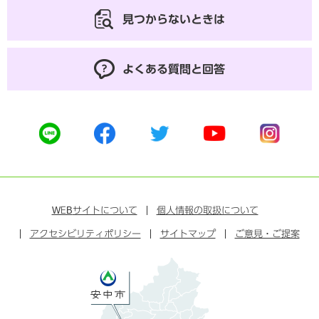
見つからないときは
よくある質問と回答
公
公
公
公
公
式
式
式
式
式
ラ
フ
ツ
ユ
イ
イ
ェ
イ
ー
ン
ン
イ
ッ
チ
ス
ス
タ
ュ
タ
WEB
サイトについて
個人情報の取扱について
ブ
ー
ー
グ
アクセシビリティポリシー
ッ
サイトマップ
ブ
ご意見・ご提案
ラ
ク
ム