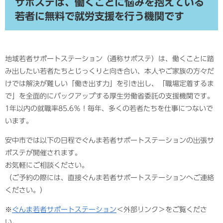
サポステは、働くことに悩みを抱えている
若者に無料で就労支援を行う機関です
地域若者サポートステーション（通称サポステ）は、働くことに踏
み出したい若者たちとじっくりと向き合い、本人やご家族の方々だ
けでは解決が難しい「働き出す力」を引き出し、「職場定着するま
で」を全面的にバックアップする厚生労働省委託の支援機関です。
1年以内の就職率85.6％！毎年、多くの若者たちを仕事につないで
います。
安中市では以下の日程でぐんま若者サポートステーションの出張サ
ポステが開催されます。
お気軽にご相談ください。
（ご予約の際には、直接ぐんま若者サポートステーションへご連絡
ください。）
※
ぐんま若者サポートステーション
＜外部リンク＞
をご覧くださ
い。