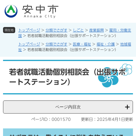
ペ
メ
ー
ニ
ジ
ュ
の
ー
先
を
トップページ
>
分類でさがす
>
しごと
>
産業振興
>
雇用・労働支
現在地
頭
飛
援
>
若者就職活動個別相談会（出張サポートステーション）
で
ば
トップページ
>
分類でさがす
>
医療・福祉
>
福祉・介護
>
地域福
す。
し
祉
>
若者就職活動個別相談会（出張サポートステーション）
て
本
本
文
文
若者就職活動個別相談会（出張サポ
へ
ートステーション）
ページ内目次
ページID：0001570
更新日：2025年4月1日更新