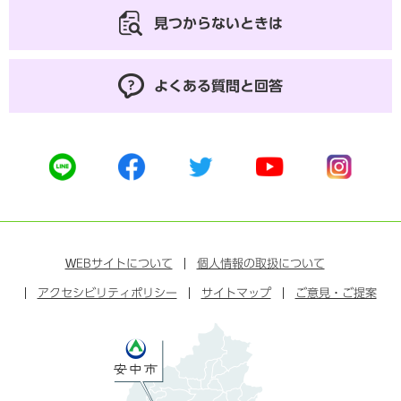
見つからないときは
よくある質問と回答
公
公
公
公
公
式
式
式
式
式
ラ
フ
ツ
ユ
イ
イ
ェ
イ
ー
ン
ン
イ
ッ
チ
ス
ス
タ
ュ
タ
WEB
サイトについて
個人情報の取扱について
ブ
ー
ー
グ
アクセシビリティポリシー
ッ
サイトマップ
ブ
ご意見・ご提案
ラ
ク
ム