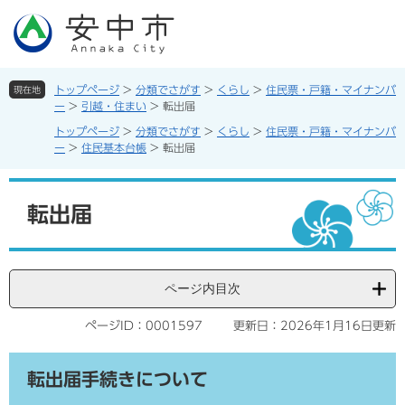
ペ
メ
ー
ニ
ジ
ュ
の
ー
先
を
トップページ
>
分類でさがす
>
くらし
>
住民票・戸籍・マイナンバ
現在地
頭
飛
ー
>
引越・住まい
>
転出届
で
ば
トップページ
>
分類でさがす
>
くらし
>
住民票・戸籍・マイナンバ
す。
し
ー
>
住民基本台帳
>
転出届
て
本
本
文
文
転出届
へ
ページ内目次
ページID：0001597
更新日：2026年1月16日更新
転出届手続きについて