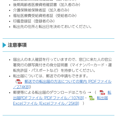
後期高齢者医療資格確認書（加入者のみ）
介護保険被保険者証（加入者のみ）
福祉医療費受給資格者証（受給者のみ）
印鑑登録証（登録者のみ）
転出先の住所と転出日を決めておいてください。
注意事項
届出人の本人確認を行っていますので、窓口に来た人の官公
署発行の顔写真付きの身分証明書（マイナンバーカード・運
転免許証・パスポートなど）を持参してください。
転出届については、郵送での申請もできます。
（
郵送での転出届の方法についての案内 [PDFファイル
／274KB]
）
郵便等による転出届のダウンロードはこちら → （
転
出届PDFファイル [PDFファイル／107KB]
・
転出届
Excelファイル [Excelファイル／25KB]
）