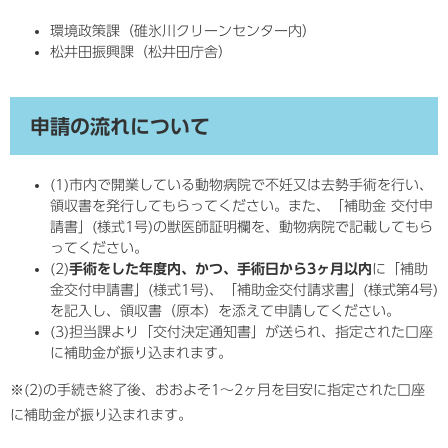
環境政策課（碓氷川クリーンセンター内）
松井田振興課（松井田庁舎）
申請の流れについて
(1)市内で開業している動物病院で不妊又は去勢手術を行い、
領収書を発行してもらってください。また、「補助金 交付申
請書」(様式1号)の獣医師証明欄を、動物病院で記載してもら
ってください。
(2)
手術をした年度内、かつ、手術日から3ヶ月以内
に「補助
金交付申請書」(様式1号)、「補助金交付請求書」(様式第4号)
を記入し、領収書（原本）を添えて申請してください。
(3)担当課より「交付決定通知書」が送られ、指定された口座
に補助金が振り込まれます。
※(2)の手続き終了後、おおよそ1～2ヶ月を目安に指定された口座
に補助金が振り込まれます。