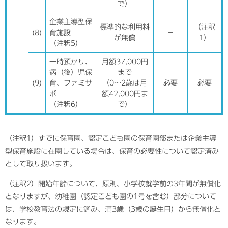
で）
企業主導型保
標準的な利用料
（注釈
(8)
育施設
－
が無償
1）
（注釈5）
一時預かり、
月額37,000円
病（後）児保
まで
(9)
育、ファミサ
（0～2歳は月
必要
必要
ポ
額42,000円ま
（注釈6）
で）
（注釈1）すでに保育園、認定こども園の保育園部または企業主導
型保育施設に在園している場合は、保育の必要性について認定済み
として取り扱います。
（注釈2）開始年齢について、原則、小学校就学前の3年間が無償化
となりますが、幼稚園（認定こども園の1号を含む）部分について
は、学校教育法の規定に鑑み、満3歳（3歳の誕生日）から無償化と
なります。