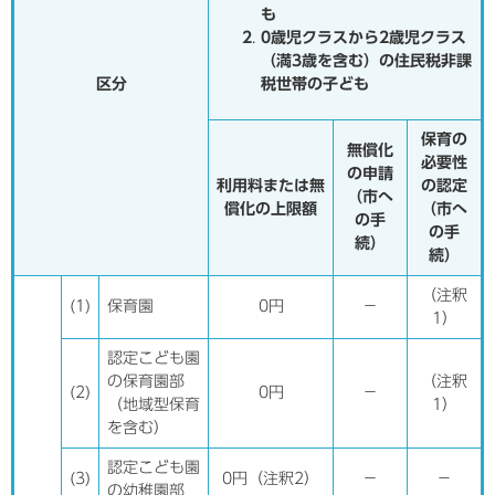
も
0歳児クラスから2歳児クラス
（満3歳を含む）の住民税非課
区分
税世帯の子ども
保育の
無償化
必要性
の申請
利用料または無
の認定
（市へ
償化の上限額
（市へ
の手
の手
続）
続）
（注釈
(1)
保育園
0円
－
1）
認定こども園
の保育園部
（注釈
(2)
0円
－
（地域型保育
1）
を含む）
認定こども園
(3)
0円（注釈2）
－
－
の幼稚園部