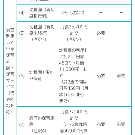
幼稚園（新制
(4)
0円（注釈2）
－
－
度移行済）
幼稚園（新制
月額25,700円
現在
(5)
度未移行）
まで
必要
－
利用
（注釈3）
（注釈2）
して
いる
幼稚園の利用料
保育
に加え、日額
施
450円（月額
設・
11,300円）ま
幼稚園+預か
保育
(6)
で
必要
必要
り保育
サー
（満3歳の間は
ビス
日額450円（月
（代
額16,300円）
表的
まで）
なも
月額37,000円
の）
認可外保育施
まで
(7)
設
（0～2歳は月
必要
必要
（注釈4）
額42,000円ま