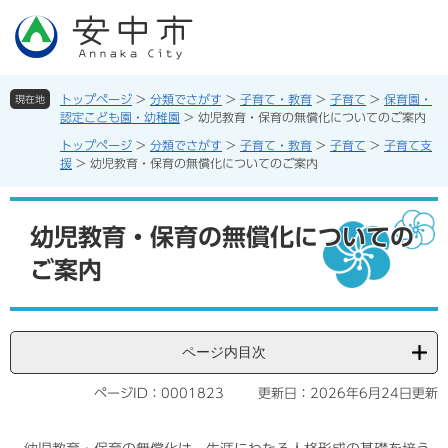
ペ
メ
ー
ニ
ジ
ュ
の
ー
先
を
トップページ
>
分類でさがす
>
子育て・教育
>
子育て
>
保育園・
現在地
頭
飛
認定こども園・幼稚園
>
幼児教育・保育の無償化についてのご案内
で
ば
トップページ
>
分類でさがす
>
子育て・教育
>
子育て
>
子育て支
す。
し
援
>
幼児教育・保育の無償化についてのご案内
て
本
本
文
文
幼児教育・保育の無償化についての
へ
ご案内
ページ内目次
ページID：0001823
更新日：2026年6月24日更新