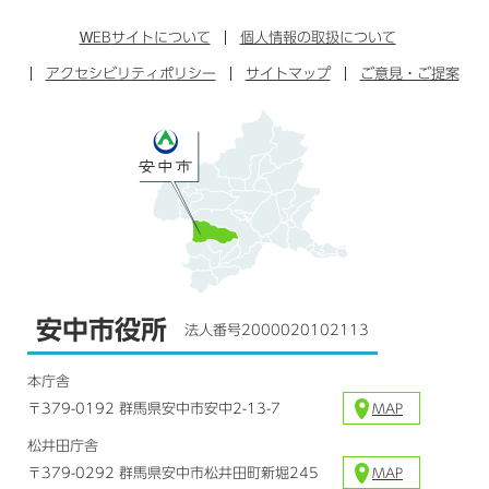
ン
イ
ッ
チ
ス
ス
タ
ュ
タ
WEB
サイトについて
個人情報の取扱について
ブ
ー
ー
グ
アクセシビリティポリシー
ッ
サイトマップ
ブ
ご意見・ご提案
ラ
ク
ム
安中市役所
法人番号2000020102113
本庁舎
〒379-0192 群馬県安中市安中2-13-7
MAP
松井田庁舎
〒379-0292 群馬県安中市松井田町新堀245
MAP