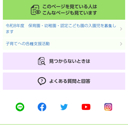
このページを見ている人は
こんなページも見ています
令和8年度 保育園・幼稚園・認定こども園の入園児を募集し
ます
子育てへの各種支援活動
見つからないときは
よくある質問と回答
公
公
公
公
公
式
式
式
式
式
ラ
フ
ツ
ユ
イ
イ
ェ
イ
ー
ン