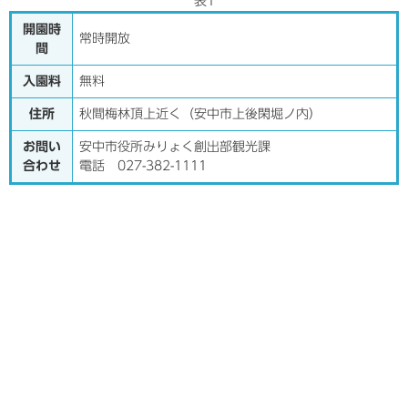
表1
開園時
常時開放
間
入園料
無料
住所
秋間梅林頂上近く（安中市上後閑堀ノ内）
お問い
安中市役所みりょく創出部観光課
合わせ
電話 027-382-1111