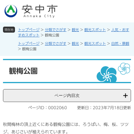
ペ
メ
ー
ニ
ジ
ュ
の
ー
先
を
トップページ
>
分類でさがす
>
観光
>
観光スポット
>
人気・おす
現在地
頭
飛
すめスポット
>
観梅公園
で
ば
トップページ
>
分類でさがす
>
観光
>
観光スポット
>
自然・景観
す。
し
>
観梅公園
て
本
本
文
文
観梅公園
へ
ページ内目次
ページID：0002060
更新日：2023年7月18日更新
秋間梅林の頂上近くにある観梅公園には、ろうばい、梅、桜、ツツ
ジ、あじさいが植えられています。