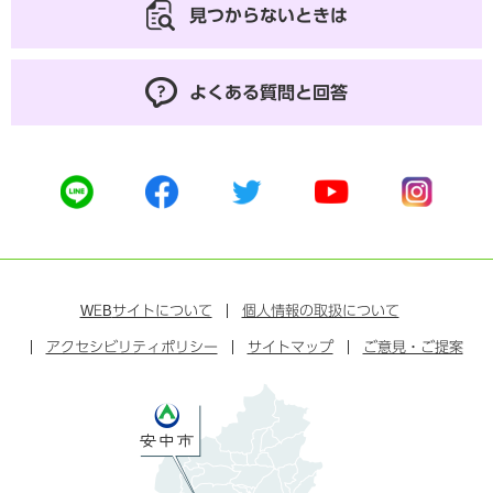
見つからないときは
よくある質問と回答
公
公
公
公
公
式
式
式
式
式
ラ
フ
ツ
ユ
イ
イ
ェ
イ
ー
ン
ン
イ
ッ
チ
ス
ス
タ
ュ
タ
WEB
サイトについて
個人情報の取扱について
ブ
ー
ー
グ
アクセシビリティポリシー
ッ
サイトマップ
ブ
ご意見・ご提案
ラ
ク
ム