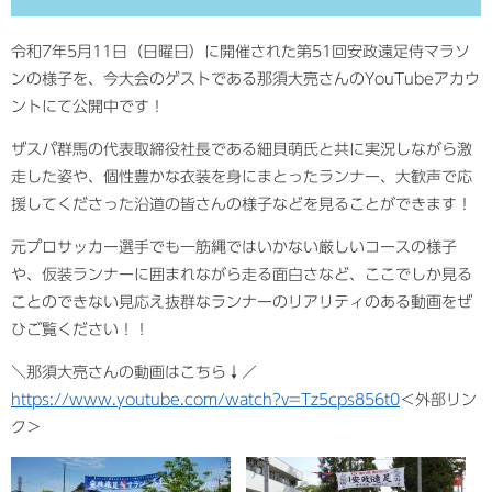
令和7年5月11日（日曜日）に開催された第51回安政遠足侍マラソ
ンの様子を、今大会のゲストである那須大亮さんのYouTubeアカウ
ントにて公開中です！
ザスパ群馬の代表取締役社長である細貝萌氏と共に実況しながら激
走した姿や、個性豊かな衣装を身にまとったランナー、大歓声で応
援してくださった沿道の皆さんの様子などを見ることができます！
元プロサッカー選手でも一筋縄ではいかない厳しいコースの様子
や、仮装ランナーに囲まれながら走る面白さなど、ここでしか見る
ことのできない見応え抜群なランナーのリアリティのある動画をぜ
ひご覧ください！！
＼那須大亮さんの動画はこちら↓／
https://www.youtube.com/watch?v=Tz5cps856t0
＜外部リン
ク＞