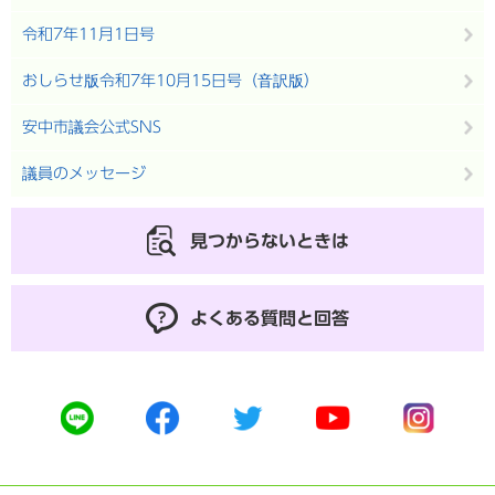
令和7年11月1日号
おしらせ版令和7年10月15日号（音訳版）
安中市議会公式SNS
議員のメッセージ
見つからないときは
よくある質問と回答
公
公
公
公
公
式
式
式
式
式
ラ
フ
ツ
ユ
イ
イ
ェ
イ
ー
ン