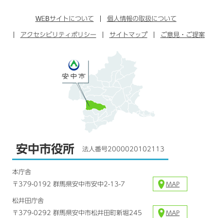
ン
イ
ッ
チ
ス
ス
タ
ュ
タ
WEB
サイトについて
個人情報の取扱について
ブ
ー
ー
グ
アクセシビリティポリシー
ッ
サイトマップ
ブ
ご意見・ご提案
ラ
ク
ム
安中市役所
法人番号2000020102113
本庁舎
〒379-0192 群馬県安中市安中2-13-7
MAP
松井田庁舎
〒379-0292 群馬県安中市松井田町新堀245
MAP