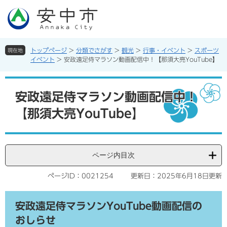
ペ
メ
ー
ニ
ジ
ュ
の
ー
先
を
トップページ
>
分類でさがす
>
観光
>
行事・イベント
>
スポーツ
現在地
頭
飛
イベント
>
安政遠足侍マラソン動画配信中！【那須大亮YouTube】
で
ば
す。
し
本
て
文
安政遠足侍マラソン動画配信中！
本
【那須大亮YouTube】
文
へ
ページ内目次
ページID：0021254
更新日：2025年6月18日更新
安政遠足侍マラソンYouTube動画配信の
おしらせ