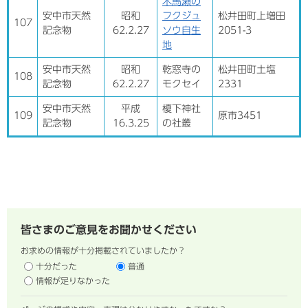
木馬瀬の
安中市天然
昭和
フクジュ
松井田町上増田
107
記念物
62.2.27
ソウ自生
2051-3
地
安中市天然
昭和
乾窓寺の
松井田町土塩
108
記念物
62.2.27
モクセイ
2331
安中市天然
平成
榎下神社
109
原市3451
記念物
16.3.25
の社叢
皆さまのご意見をお聞かせください
お求めの情報が十分掲載されていましたか？
十分だった
普通
情報が足りなかった