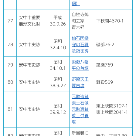
個）
自性寺焼
安中市重要
平成
77
陶芸家
下秋間4670-1
無形文化財
30.9.26
青木昇
仙石因幡
昭和
78
安中市史跡
守の石祠
磯部76-2
32.4.10
及頌徳碑
昭和
簗瀬八幡
79
安中市史跡
簗瀬769
34.10.1
平の首塚
昭和
野殿天王
80
安中市史跡
野殿569
38.9.27
塚古墳
元助遺跡
義士石像
昭和
東上秋間3197-1
81
安中市史跡
元助遺跡
39.9.12
東上秋間2041-1
義士供養
塔
昭和
新島襄旧