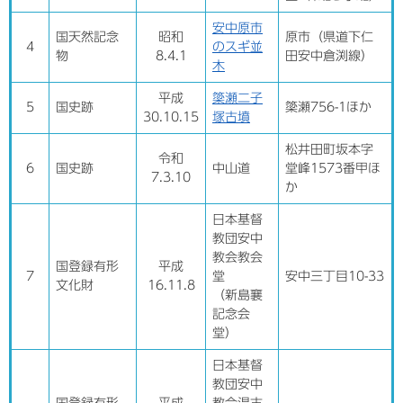
安中原市
国天然記念
昭和
原市（県道下仁
4
のスギ並
物
8.4.1
田安中倉渕線）
木
平成
簗瀬二子
5
国史跡
簗瀬756-1ほか
30.10.15
塚古墳
松井田町坂本字
令和
6
国史跡
中山道
堂峰1573番甲ほ
7.3.10
か
日本基督
教団安中
教会教会
国登録有形
平成
7
堂
安中三丁目10-33
文化財
16.11.8
（新島襄
記念会
堂）
日本基督
教団安中