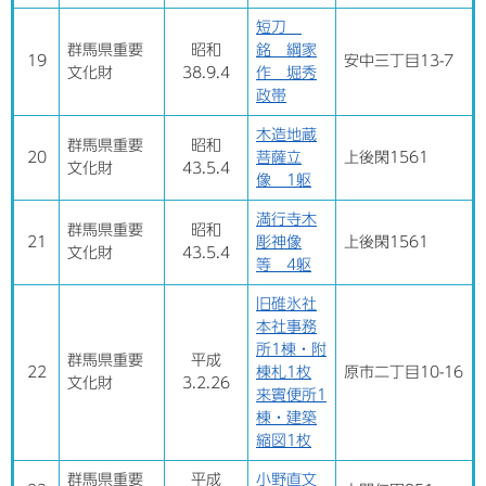
短刀
群馬県重要
昭和
銘 綱家
19
安中三丁目13-7
文化財
38.9.4
作 堀秀
政帯
木造地蔵
群馬県重要
昭和
20
菩薩立
上後閑1561
文化財
43.5.4
像 1躯
満行寺木
群馬県重要
昭和
21
彫神像
上後閑1561
文化財
43.5.4
等 4躯
旧碓氷社
本社事務
所1棟・附
群馬県重要
平成
22
棟札1枚
原市二丁目10-16
文化財
3.2.26
来賓便所1
棟・建築
縮図1枚
群馬県重要
平成
小野直文