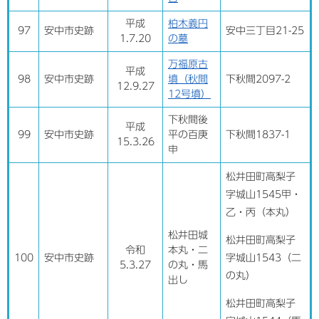
平成
柏木義円
97
安中市史跡
安中三丁目21-25
1.7.20
の墓
万福原古
平成
98
安中市史跡
墳（秋間
下秋間2097-2
12.9.27
12号墳）
下秋間後
平成
99
安中市史跡
平の百庚
下秋間1837-1
15.3.26
申
松井田町高梨子
字城山1545甲・
乙・丙（本丸）
松井田城
松井田町高梨子
令和
本丸・二
100
安中市史跡
字城山1543（二
5.3.27
の丸・馬
の丸）
出し
松井田町高梨子