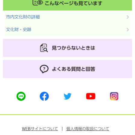
こんなページも見ています
市内文化財の詳細
文化財・史跡
見つからないときは
よくある質問と回答
公
公
公
公
公
式
式
式
式
式
ラ
フ
ツ
ユ
イ
イ
ェ
イ
ー
ン
ン
イ
ッ
チ
ス
ス
タ
ュ
タ
WEB
サイトについて
個人情報の取扱について
ブ
ー
ー
グ