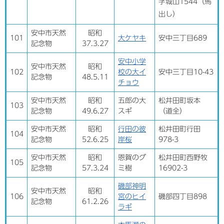
字城山1544（馬
出し）
安中市天然
昭和
101
大ケヤキ
安中三丁目689
記念物
37.3.27
安中小学
安中市天然
昭和
102
校の大イ
安中三丁目10-43
記念物
48.5.11
チョウ
安中市天然
昭和
五郎の大
松井田町坂本
103
記念物
49.6.27
スギ
（道全）
安中市天然
昭和
行田の彼
松井田町行田
104
記念物
52.6.25
岸桜
978-3
安中市天然
昭和
恩賀のグ
松井田町西野牧
105
記念物
57.3.24
ミ樹
16902-3
磯部神明
安中市天然
昭和
106
宮のヒイ
磯部四丁目898
記念物
61.2.26
ラギ