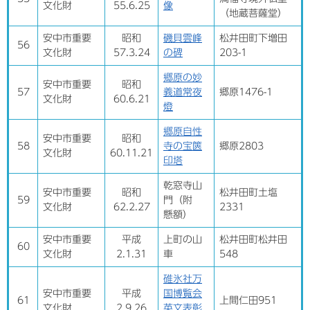
文化財
55.6.25
像
（地蔵菩薩堂）
安中市重要
昭和
磯貝雲峰
松井田町下増田
56
文化財
57.3.24
の碑
203-1
郷原の妙
安中市重要
昭和
57
義道常夜
郷原1476-1
文化財
60.6.21
燈
郷原自性
安中市重要
昭和
58
寺の宝篋
郷原2803
文化財
60.11.21
印塔
乾窓寺山
安中市重要
昭和
松井田町土塩
59
門（附
文化財
62.2.27
2331
懸額）
安中市重要
平成
上町の山
松井田町松井田
60
文化財
2.1.31
車
548
碓氷社万
安中市重要
平成
国博覧会
61
上間仁田951
文化財
2.9.26
英文表彰