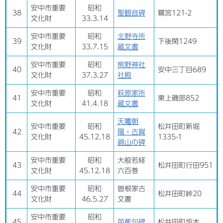
安中市重要
昭和
38
聖観音碑
鷺宮121-2
文化財
33.3.14
安中市重要
昭和
北野寺所
39
下後閑1249
文化財
33.7.15
蔵文書
安中市重要
昭和
熊野神社
40
安中三丁目689
文化財
37.3.27
社殿
安中市重要
昭和
萩原家所
41
東上磯部852
文化財
41.4.18
蔵文書
天竈朝
安中市重要
昭和
松井田町新堀
42
陽・古賀
文化財
45.12.18
1335-1
錦山の碑
安中市重要
昭和
大般若経
43
松井田町行田951
文化財
45.12.18
六百巻
安中市重要
昭和
曽根家古
44
松井田町峠20
文化財
46.5.27
文書
安中市重要
昭和
45
芭蕉句碑
松井田町坂本