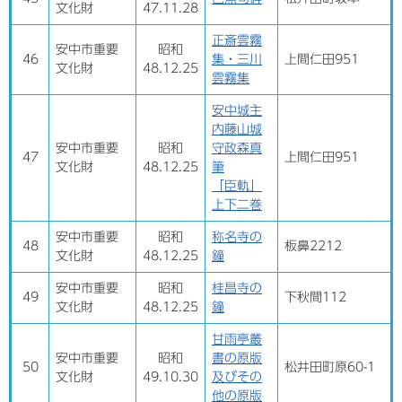
文化財
47.11.28
正斎雲霧
安中市重要
昭和
46
集・三川
上間仁田951
文化財
48.12.25
雲霧集
安中城主
内藤山城
安中市重要
昭和
守政森真
47
上間仁田951
文化財
48.12.25
筆
「臣軌」
上下二巻
安中市重要
昭和
称名寺の
48
板鼻2212
文化財
48.12.25
鐘
安中市重要
昭和
桂昌寺の
49
下秋間112
文化財
48.12.25
鐘
甘雨亭叢
安中市重要
昭和
書の原版
50
松井田町原60-1
文化財
49.10.30
及びその
他の原版