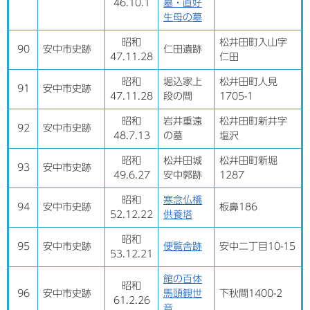
46.10.1
墓・直好
生母の墓
昭和
松井田町入山字
90
安中市史跡
仁田遺跡
47.11.28
仁田
昭和
堀込家上
松井田町人見
91
安中市史跡
47.11.28
段の間
1705-1
昭和
岩井重遠
松井田町新井字
92
安中市史跡
48.7.13
の墓
塩沢
昭和
松井田城
松井田町新堀
93
安中市史跡
49.6.27
安中郭跡
1287
昭和
寒念仏橋
94
安中市史跡
板鼻186
52.12.22
供養塔
昭和
95
安中市史跡
便覧舎跡
安中二丁目10-15
53.12.21
館の百体
昭和
96
安中市史跡
馬頭観世
下秋間1400-2
61.2.26
音