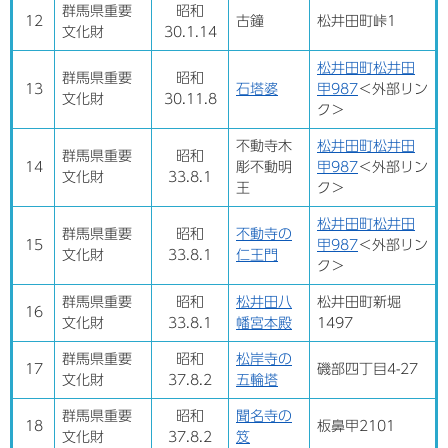
群馬県重要
昭和
12
古鐘
松井田町峠1
文化財
30.1.14
松井田町松井田
群馬県重要
昭和
13
石塔婆
甲987
＜外部リン
文化財
30.11.8
ク＞
不動寺木
松井田町松井田
群馬県重要
昭和
14
彫不動明
甲987
＜外部リン
文化財
33.8.1
王
ク＞
松井田町松井田
群馬県重要
昭和
不動寺の
15
甲987
＜外部リン
文化財
33.8.1
仁王門
ク＞
群馬県重要
昭和
松井田八
松井田町新堀
16
文化財
33.8.1
幡宮本殿
1497
群馬県重要
昭和
松岸寺の
17
磯部四丁目4-27
文化財
37.8.2
五輪塔
群馬県重要
昭和
聞名寺の
18
板鼻甲2101
文化財
37.8.2
笈