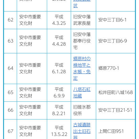
状
安中市重要
平成
旧安中藩
62
安中三丁目6-1
文化財
4.3.25
武家長屋
旧安中藩
安中市重要
平成
63
郡奉行役
安中三丁目6-9
文化財
4.4.28
宅
郷原村の
安中市重要
平成
検地竿と
64
郷原770-1
文化財
6.1.28
水帳・免
定
安中市重要
平成
八塔石紅
65
松井田町八城168
文化財
6.9.9
地蔵
安中市重要
平成
旧碓氷郡
66
安中三丁目21-51
文化財
8.2.21
役所
古城遺跡
安中市重要
平成
67
出土旧石
上間仁田951
文化財
13.5.22
器