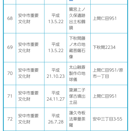
鷺宮上ノ
安中市重要
平成
久保遺跡
68
上間仁田951
文化財
13.5.22
出土松鶴
鏡
下秋間藤
安中市重要
平成
ノ木の地
69
下秋間2234
文化財
13.5.22
蔵菩薩石
像
太山融斎
安中市重要
平成
上間仁田951/原
70
製作の地
文化財
21.10.23
市一丁目
球儀
簗瀬二子
安中市重要
平成
71
塚古墳出
上間仁田951
文化財
24.11.27
土品
蓮久寺板
安中市重要
平成
72
法華曼荼
安中三丁目3-55
文化財
26.7.28
羅