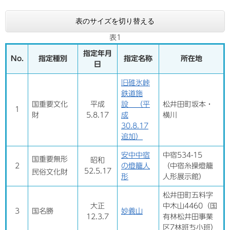
表のサイズを切り替える
表1
指定年月
No.
指定種別
指定名称
所在地
日
旧碓氷峠
鉄道施
国重要文化
平成
設 （平
松井田町坂本・
1
財
5.8.17
成
横川
30.8.17
追加）
安中中宿
中宿534-15
国重要無形
昭和
2
の燈籠人
（中宿糸操燈籠
52.5.17
民俗文化財
形
人形展示館）
松井田町五料字
大正
中木山4460（国
3
国名勝
妙義山
12.3.7
有林松井田事業
区7林班ち小班）