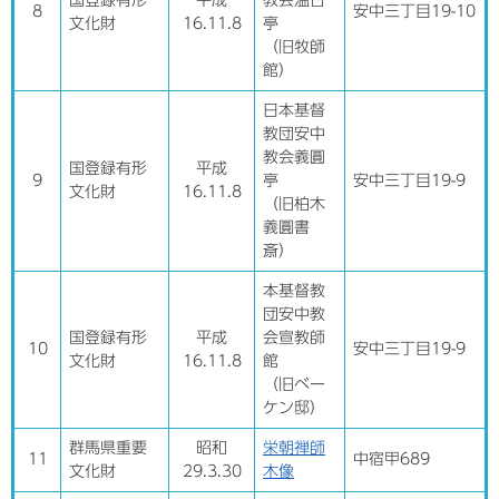
国登録有形
平成
教会温古
8
安中三丁目19-10
文化財
16.11.8
亭
（旧牧師
館）
日本基督
教団安中
教会義圓
国登録有形
平成
9
亭
安中三丁目19-9
文化財
16.11.8
（旧柏木
義圓書
斎）
本基督教
団安中教
国登録有形
平成
会宣教師
10
安中三丁目19-9
文化財
16.11.8
館
（旧ベー
ケン邸）
群馬県重要
昭和
栄朝禅師
11
中宿甲689
文化財
29.3.30
木像