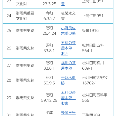
23
上間仁田951
文化財
23.3.25
書
群馬県重要
令和
後閑家文
24
上間仁田951​
文化財
6.3.22​
書​
昭和
小野良佐
25
群馬県史跡
板鼻1916
26.4.24
栄重の墓
五料の茶
昭和
松井田町五料
26
群馬県史跡
屋本陣
33.8.1
564-1
お西
昭和
横川の茶
松井田町横川
27
群馬県史跡
33.8.1
屋本陣
609-1
昭和
千駄木遺
松井田町西野牧
28
群馬県史跡
50.9.5
跡
16702-1
五料の茶
昭和
松井田町五料甲
29
群馬県史跡
屋本陣
59.12.25
566
お東
平成
後閑三号
30
群馬県史跡
下後閑209