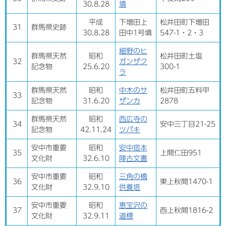
30.8.28
墳
平成
下増田上
松井田町下増田
31
群馬県史跡
30.8.28
田中1号墳
547-1・2・3
細野のヒ
群馬県天然
昭和
松井田町土塩
32
ガンザク
記念物
25.6.20
300-1
ラ
群馬県天然
昭和
中木のサ
松井田町五料甲
33
記念物
31.6.20
ザンカ
2878
群馬県天然
昭和
西広寺の
34
安中三丁目21-25
記念物
42.11.24
ツバキ
安中市重要
昭和
安中宿本
35
上間仁田951
文化財
32.6.10
陣古文書
安中市重要
昭和
三角の橋
36
東上秋間1470-1
文化財
32.9.10
供養塔
安中市重要
昭和
恵宝沢の
37
西上秋間1816-2
文化財
32.9.11
道標