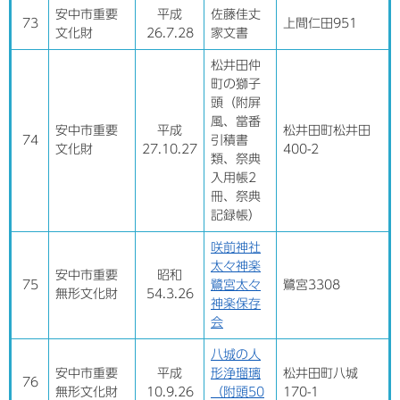
安中市重要
平成
佐藤佳丈
73
上間仁田951
文化財
26.7.28
家文書
松井田仲
町の獅子
頭（附屏
風、當番
安中市重要
平成
松井田町松井田
74
引積書
文化財
27.10.27
400-2
類、祭典
入用帳2
冊、祭典
記録帳）
咲前神社
太々神楽
安中市重要
昭和
75
鷺宮太々
鷺宮3308
無形文化財
54.3.26
神楽保存
会
八城の人
安中市重要
平成
形浄瑠璃
松井田町八城
76
無形文化財
10.9.26
（附頭50
170-1