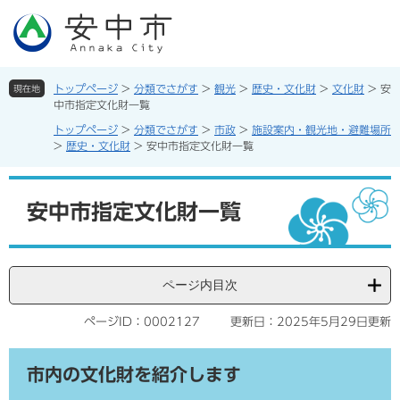
ペ
メ
ー
ニ
ジ
ュ
の
ー
先
を
トップページ
>
分類でさがす
>
観光
>
歴史・文化財
>
文化財
>
安
現在地
頭
飛
中市指定文化財一覧
で
ば
トップページ
>
分類でさがす
>
市政
>
施設案内・観光地・避難場所
す。
し
>
歴史・文化財
>
安中市指定文化財一覧
て
本
本
文
文
安中市指定文化財一覧
へ
ページ内目次
ページID：0002127
更新日：2025年5月29日更新
市内の文化財を紹介します