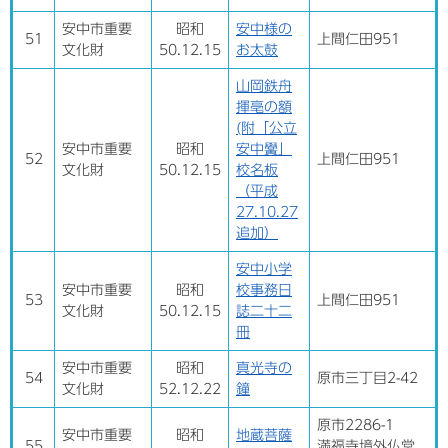
安中市重要
昭和
安中様の
51
上間仁田951
文化財
50.12.15
お太鼓
山岡鉄舟
揮亳の額
(附「公立
安中市重要
昭和
安中黌」
52
上間仁田951
文化財
50.12.15
校名板
（平成
27.10.27
追加）
安中小学
安中市重要
昭和
校事務日
53
上間仁田951
文化財
50.12.15
誌二十二
冊
安中市重要
昭和
真光寺の
54
原市三丁目2-42
文化財
52.12.22
鐘
原市2286-1
安中市重要
昭和
地蔵菩薩
55
満福寺境外仏堂