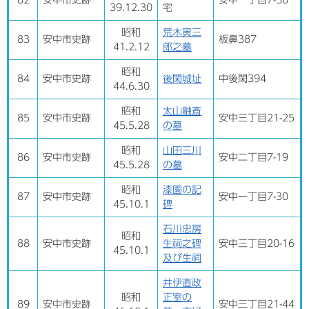
82
安中市史跡
安中一丁目7-30
39.12.30
宅
昭和
荒木寅三
83
安中市史跡
板鼻387
41.2.12
郎之墓
昭和
84
安中市史跡
後閑城址
中後閑394
44.6.30
昭和
太山融斎
85
安中市史跡
安中三丁目21-25
45.5.28
の墓
昭和
山田三川
86
安中市史跡
安中二丁目7-19
45.5.28
の墓
昭和
漆園の記
87
安中市史跡
安中一丁目7-30
45.10.1
碑
石川忠房
昭和
88
安中市史跡
生祠之碑
安中三丁目20-16
45.10.1
及び生祠
井伊直政
昭和
正室の
89
安中市史跡
安中三丁目21-44