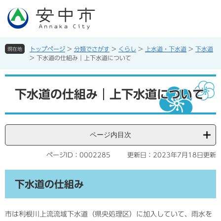
ペ
メ
ー
ニ
ジ
ュ
の
ー
先
を
トップページ
>
分類でさがす
>
くらし
>
上水道・下水道
>
下水道
現在地
頭
飛
>
下水道の仕組み｜上下水道について
で
ば
す。
し
本
て
文
下水道の仕組み｜上下水道について
本
文
へ
ページ内目次
ページID：0002285
更新日：2023年7月18日更新
下水道の仕組み
市は利根川上流流域下水道（県央処理区）に加入していて、雨水を