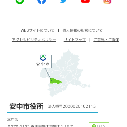
式
式
式
式
式
ラ
フ
ツ
ユ
イ
イ
ェ
イ
ー
ン
ン
イ
ッ
チ
ス
ス
タ
ュ
タ
WEB
サイトについて
個人情報の取扱について
ブ
ー
ー
グ
アクセシビリティポリシー
ッ
サイトマップ
ブ
ご意見・ご提案
ラ
ク
ム
安中市役所
法人番号2000020102113
本庁舎
〒379-0192 群馬県安中市安中2-13-7
MAP