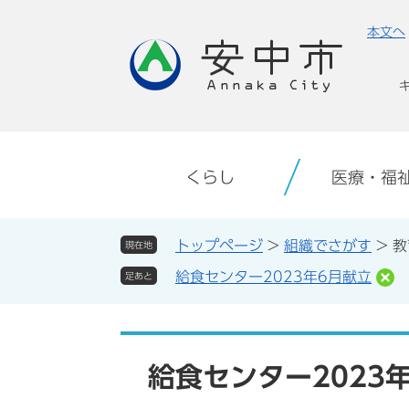
ペ
メ
本文へ
ー
ニ
ジ
ュ
の
ー
先
を
頭
飛
で
ば
す。
し
くらし
医療・福
て
本
文
トップページ
>
組織でさがす
>
教
現在地
へ
給食センター2023年6月献立
足あと
本
文
給食センター2023