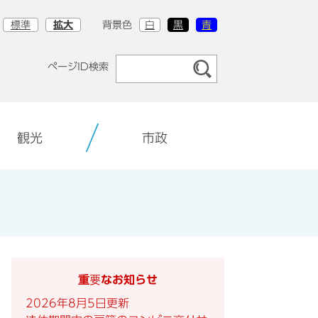
標準
拡大
背景色
白
黒
青
ページID検索
観光
市政
重要なお知らせ
2026年8月5日更新