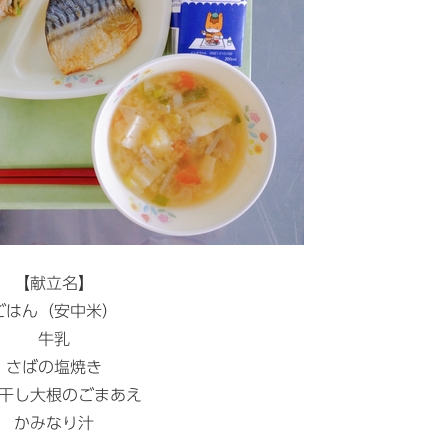
【献立名】
ごはん（安中米）
牛乳
さばの塩焼き
干し大根のごまあえ
かみなり汁