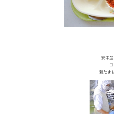
安中産
コ
新たま