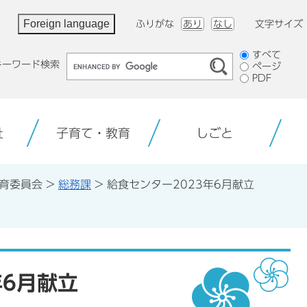
Foreign language
ふりがな
あり
なし
文字サイズ
検
すべて
キーワード検索
ページ
索
PDF
対
象
祉
子育て・教育
しごと
育委員会
>
総務課
>
給食センター2023年6月献立
年6月献立