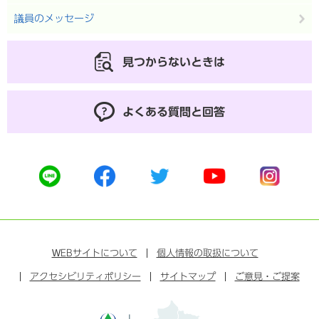
議員のメッセージ
見つからないときは
よくある質問と回答
公
公
公
公
公
式
式
式
式
式
ラ
フ
ツ
ユ
イ
イ
ェ
イ
ー
ン
ン
イ
ッ
チ
ス
ス
タ
ュ
タ
WEB
サイトについて
個人情報の取扱について
ブ
ー
ー
グ
アクセシビリティポリシー
ッ
サイトマップ
ブ
ご意見・ご提案
ラ
ク
ム