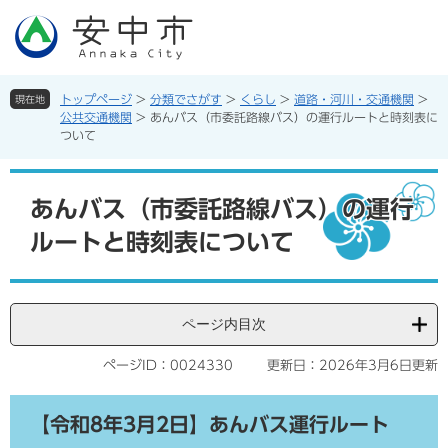
ペ
メ
ー
ニ
ジ
ュ
の
ー
先
を
トップページ
>
分類でさがす
>
くらし
>
道路・河川・交通機関
>
現在地
頭
飛
公共交通機関
>
あんバス（市委託路線バス）の運行ルートと時刻表に
で
ば
ついて
す。
し
て
本
本
文
あんバス（市委託路線バス）の運行
文
ルートと時刻表について
へ
ページ内目次
ページID：0024330
更新日：2026年3月6日更新
【令和8年3月2日】あんバス運行ルート