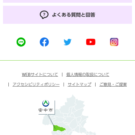
よくある質問と回答
公
公
公
公
公
式
式
式
式
式
ラ
フ
ツ
ユ
イ
イ
ェ
イ
ー
ン
ン
イ
ッ
チ
ス
ス
タ
ュ
タ
WEB
サイトについて
個人情報の取扱について
ブ
ー
ー
グ
アクセシビリティポリシー
ッ
サイトマップ
ブ
ご意見・ご提案
ラ
ク
ム