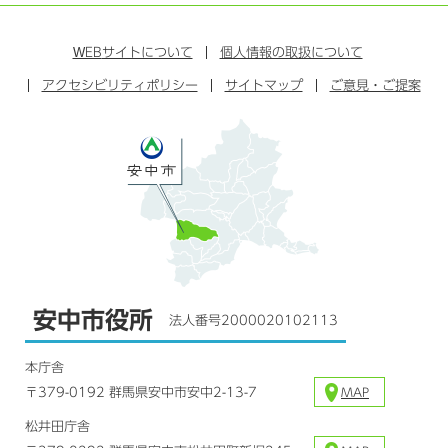
イ
ェ
イ
ー
ン
ン
イ
ッ
チ
ス
ス
タ
ュ
タ
WEB
サイトについて
個人情報の取扱について
ブ
ー
ー
グ
アクセシビリティポリシー
ッ
サイトマップ
ブ
ご意見・ご提案
ラ
ク
ム
安中市役所
法人番号2000020102113
本庁舎
〒379-0192 群馬県安中市安中2-13-7
MAP
松井田庁舎