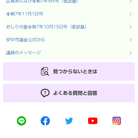
広報あんなか令和7年9月号（音訳版）
令和7年11月1日号
おしらせ版令和7年10月15日号（音訳版）
安中市議会公式SNS
議員のメッセージ
見つからないときは
よくある質問と回答
公
公
公
公
公
式
式
式
式
式
ラ
フ
ツ
ユ
イ