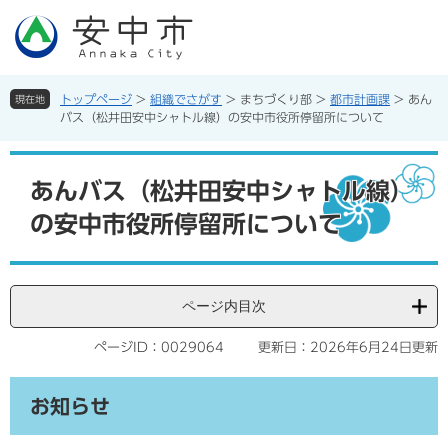
ペ
メ
ー
ニ
ジ
ュ
の
ー
先
を
トップページ
>
組織でさがす
>
まちづくり部
>
都市計画課
>
あん
現在地
頭
飛
バス（松井田安中シャトル線）の安中市役所停留所について
で
ば
す。
し
本
て
文
あんバス（松井田安中シャトル線）
本
の安中市役所停留所について
文
へ
ページ内目次
ページID：0029064
更新日：2026年6月24日更新
お知らせ