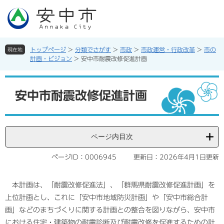
ペ
メ
ー
ニ
ジ
ュ
の
ー
先
を
トップページ
>
分類でさがす
>
市政
>
市政運営・行政改革
>
市の
現在地
頭
飛
計画・ビジョン
>
安中市耐震改修促進計画
で
ば
す。
し
本
て
文
安中市耐震改修促進計画
本
文
へ
ページ内目次
ページID：0006945
更新日：2026年4月1日更新
本計画は、「耐震改修促進法」、「群馬県耐震改修促進計画」を
上位計画とし、これに「安中市地域防災計画」や「安中市総合計
画」などのまちづくりに関する計画との整合を図りながら、安中市
における住宅・建築物の耐震診断及び耐震改修を促進するための計