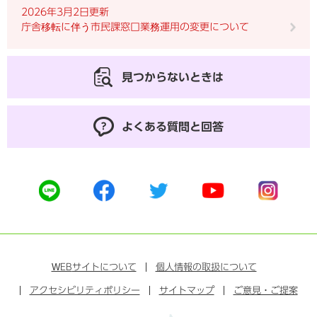
2026年3月2日更新
庁舎移転に伴う市民課窓口業務運用の変更について
見つからないときは
よくある質問と回答
公
公
公
公
公
式
式
式
式
式
ラ
フ
ツ
ユ
イ
イ
ェ
イ
ー
ン
ン
イ
ッ
チ
ス
ス
タ
ュ
タ
WEB
サイトについて
個人情報の取扱について
ブ
ー
ー
グ
アクセシビリティポリシー
ッ
サイトマップ
ブ
ご意見・ご提案
ラ
ク
ム