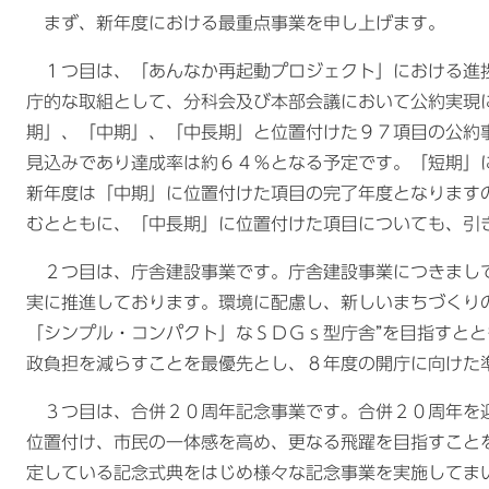
まず、新年度における最重点事業を申し上げます。
１つ目は、「あんなか再起動プロジェクト」における進
庁的な取組として、分科会及び本部会議において公約実現
期」、「中期」、「中長期」と位置付けた９７項目の公約
見込みであり達成率は約６４％となる予定です。「短期」
新年度は「中期」に位置付けた項目の完了年度となります
むとともに、「中長期」に位置付けた項目についても、引
２つ目は、庁舎建設事業です。庁舎建設事業につきまし
実に推進しております。環境に配慮し、新しいまちづくり
「シンプル・コンパクト」なＳＤＧｓ型庁舎”を目指すと
政負担を減らすことを最優先とし、８年度の開庁に向けた
３つ目は、合併２０周年記念事業です。合併２０周年を
位置付け、市民の一体感を高め、更なる飛躍を目指すこと
定している記念式典をはじめ様々な記念事業を実施してま