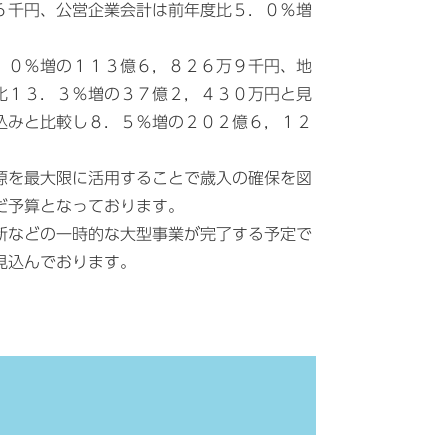
６千円、公営企業会計は前年度比５．０％増
．０％増の１１３億６，８２６万９千円、地
比１３．３％増の３７億２，４３０万円と見
込みと比較し８．５％増の２０２億６，１２
源を最大限に活用することで歳入の確保を図
だ予算となっております。
新などの一時的な大型事業が完了する予定で
込んでおります。​