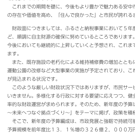
これまでの期間を礎に、今後もより豊かで魅力ある安中
の存在や価値を高め、「住んで良かった」と市民が誇れる
財政面につきましては、ふるさと納税事業において５年
ど、順調に自主財源の確保に努めているところであります
今後においても継続的に上昇していくと予想され、これま
ます。
また、既存施設の老朽化による維持補修費の増加ととも
運動公園の改修など大型事業の実施が予定されており、こ
が見込まれる状況です。
このような厳しい財政状況下ではありますが、市民サー
いきません。多様化する行政に対する要望に応えつつ、健
率的な財政運営が求められます。そのため、新年度の予算
～未来へつなぐ拠点づくり～」をテーマに掲げ、政策を積
そこで、新年度の予算編成は、市政発展と強靭で持続可
予算規模を前年度比１３．１％増の３２６億２，０００万