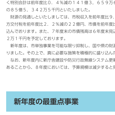
く特別会計は前年度比０．４％減の１４１億３，６５９万
の８５億５，３４２万５千円といたしました。
財源の見通しといたしましては、市税収入を前年度比９
方交付税を前年度比２．２％減の２２億円、市債を前年度
込んでおります。また、７年度末の市債残高は６年度末見
２万１千円を予定しております。
新年度は、市単独事業を可能な限り抑制し、国や県の財
りました。その上で、真に必要な施策を積極的に盛り込ん
なお、新年度内に新庁舎建設や防災行政無線システム更
あることから、８年度においては、予算規模は減少すると見
新年度の最重点事業