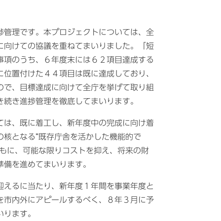
捗管理です。本プロジェクトについては、全
に向けての協議を重ねてまいりました。「短
事項のうち、６年度末には６２項目達成する
に位置付けた４４項目は既に達成しており、
ので、目標達成に向けて全庁を挙げて取り組
き続き進捗管理を徹底してまいります。
ては、既に着工し、新年度中の完成に向け着
の核となる“既存庁舎を活かした機能的で
ともに、可能な限りコストを抑え、将来の財
準備を進めてまいります。
迎えるに当たり、新年度１年間を事業年度と
を市内外にアピールするべく、８年３月に予
いります。