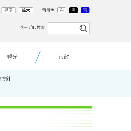
標準
拡大
背景色
白
黒
青
ページID検索
観光
市政
政方針