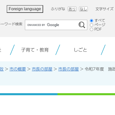
Foreign language
ふりがな
あり
なし
文字サイズ
検
すべて
キーワード検索
ページ
索
PDF
対
象
祉
子育て・教育
しごと
政
>
市の概要
>
市長の部屋
>
市長の部屋
>
令和7年度 施