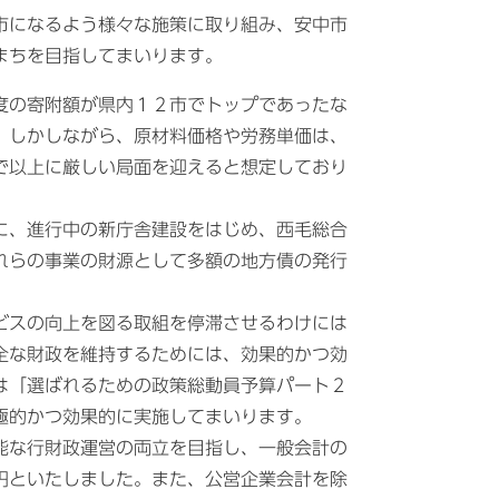
市になるよう様々な施策に取り組み、安中市
まちを目指してまいります。
度の寄附額が県内１２市でトップであったな
。しかしながら、原材料価格や労務単価は、
で以上に厳しい局面を迎えると想定しており
に、進行中の新庁舎建設をはじめ、西毛総合
れらの事業の財源として多額の地方債の発行
ビスの向上を図る取組を停滞させるわけには
全な財政を維持するためには、効果的かつ効
は「選ばれるための政策総動員予算パート２
極的かつ効果的に実施してまいります。
能な行財政運営の両立を目指し、一般会計の
円といたしました。また、公営企業会計を除