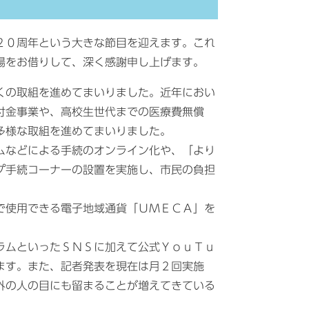
２０周年という大きな節目を迎えます。これ
場をお借りして、深く感謝申し上げます。
くの取組を進めてまいりました。近年におい
付金事業や、高校生世代までの医療費無償
多様な取組を進めてまいりました。
ムなどによる手続のオンライン化や、「より
プ手続コーナーの設置を実施し、市民の負担
で使用できる電子地域通貨「ＵＭＥＣＡ」を
ラムといったＳＮＳに加えて公式ＹｏｕＴｕ
ます。また、記者発表を現在は月２回実施
外の人の目にも留まることが増えてきている