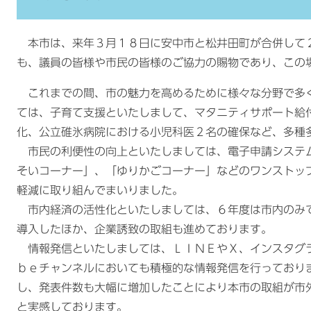
本市は、来年３月１８日に安中市と松井田町が合併して
も、議員の皆様や市民の皆様のご協力の賜物であり、この
これまでの間、市の魅力を高めるために様々な分野で多
ては、子育て支援といたしまして、マタニティサポート給
化、公立碓氷病院における小児科医２名の確保など、多種
市民の利便性の向上といたしましては、電子申請システ
そいコーナー」、「ゆりかごコーナー」などのワンストッ
軽減に取り組んでまいりました。
市内経済の活性化といたしましては、６年度は市内のみ
導入したほか、企業誘致の取組も進めております。
情報発信といたしましては、ＬＩＮＥやＸ、インスタグ
ｂｅチャンネルにおいても積極的な情報発信を行っており
し、発表件数も大幅に増加したことにより本市の取組が市
と実感しております。