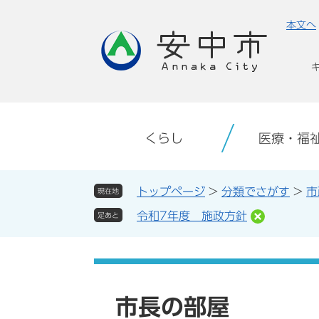
ペ
メ
本文へ
ー
ニ
ジ
ュ
の
ー
先
を
頭
飛
で
ば
す。
し
くらし
医療・福
て
本
文
トップページ
>
分類でさがす
>
市
現在地
へ
令和7年度 施政方針
足あと
市長の部屋