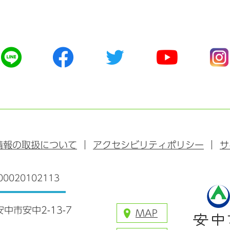
公
公
公
公
公
式
式
式
式
式
ラ
フ
ツ
ユ
イ
イ
ェ
イ
ー
ン
ン
イ
ッ
チ
ス
ス
タ
ュ
タ
ブ
ー
ー
グ
ッ
ブ
ラ
情報の取扱について
アクセシビリティポリシー
サ
ク
ム
0020102113
安中市安中2-13-7
MAP