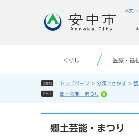
ペ
メ
本文へ
ー
ニ
ジ
ュ
の
ー
先
を
頭
飛
で
ば
す。
し
くらし
医療・福
て
本
文
トップページ
>
分類でさがす
>
観
現在地
へ
郷土芸能・まつり
足あと
本
文
郷土芸能・まつり