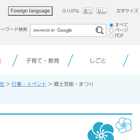
Foreign language
ふりがな
あり
なし
文字サイズ
検
すべて
キーワード検索
ページ
索
PDF
対
象
祉
子育て・教育
しごと
光
>
行事・イベント
>
郷土芸能・まつり