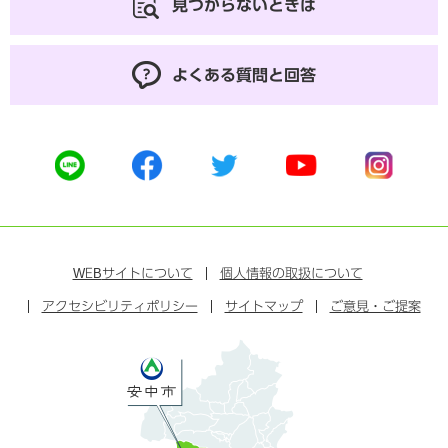
見つからないときは
よくある質問と回答
公
公
公
公
公
式
式
式
式
式
ラ
フ
ツ
ユ
イ
イ
ェ
イ
ー
ン
ン
イ
ッ
チ
ス
ス
タ
ュ
タ
WEB
サイトについて
個人情報の取扱について
ブ
ー
ー
グ
アクセシビリティポリシー
ッ
サイトマップ
ブ
ご意見・ご提案
ラ
ク
ム