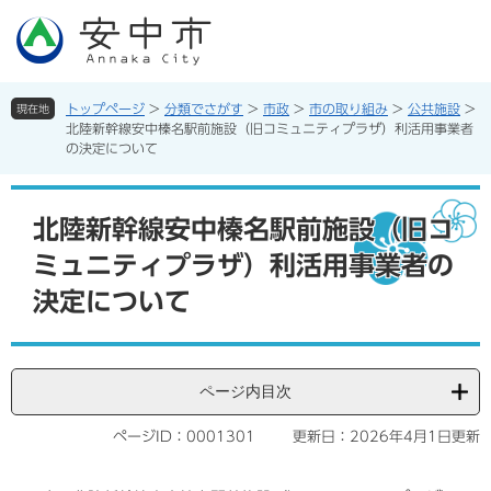
ペ
メ
ー
ニ
ジ
ュ
の
ー
先
を
トップページ
>
分類でさがす
>
市政
>
市の取り組み
>
公共施設
>
現在地
頭
飛
北陸新幹線安中榛名駅前施設（旧コミュニティプラザ）利活用事業者
で
ば
の決定について
す。
し
て
本
本
文
北陸新幹線安中榛名駅前施設（旧コ
文
ミュニティプラザ）利活用事業者の
へ
決定について
ページ内目次
ページID：0001301
更新日：2026年4月1日更新