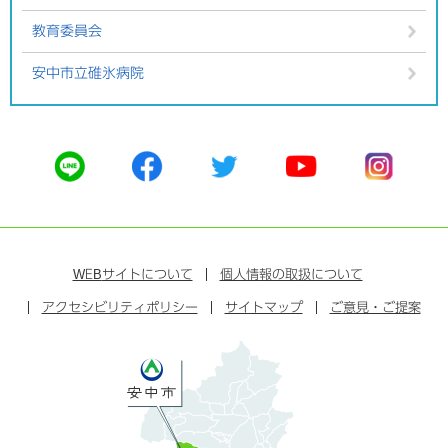
教育委員会
安中市立碓氷病院
公
公
公
公
公
式
式
式
式
式
ラ
フ
ツ
ユ
イ
イ
ェ
イ
ー
ン
ン
イ
ッ
チ
ス
ス
タ
ュ
タ
WEB
サイトについて
個人情報の取扱について
ブ
ー
ー
グ
アクセシビリティポリシー
ッ
サイトマップ
ブ
ご意見・ご提案
ラ
ク
ム