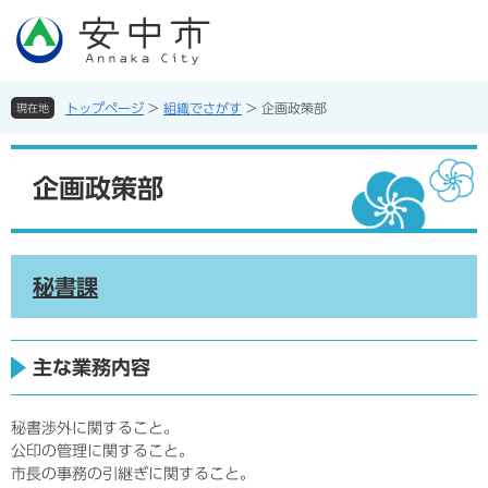
ペ
メ
ー
ニ
ジ
ュ
の
ー
先
を
トップページ
>
組織でさがす
>
企画政策部
現在地
頭
飛
で
ば
本
す。
し
文
企画政策部
て
本
文
へ
秘書課
主な業務内容
秘書渉外に関すること。
公印の管理に関すること。
市長の事務の引継ぎに関すること。