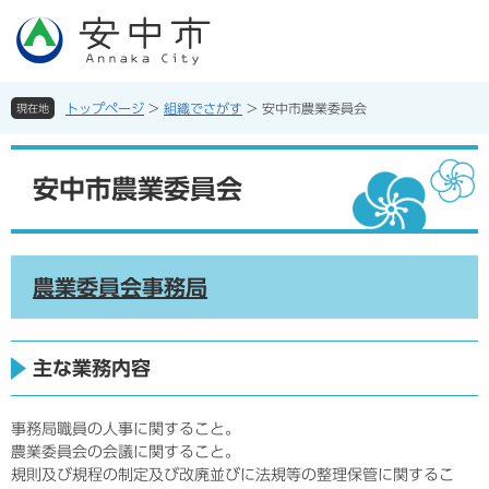
ペ
メ
ー
ニ
ジ
ュ
の
ー
先
を
トップページ
>
組織でさがす
>
安中市農業委員会
現在地
頭
飛
で
ば
本
す。
し
文
安中市農業委員会
て
本
文
へ
農業委員会事務局
主な業務内容
事務局職員の人事に関すること。
農業委員会の会議に関すること。
規則及び規程の制定及び改廃並びに法規等の整理保管に関するこ