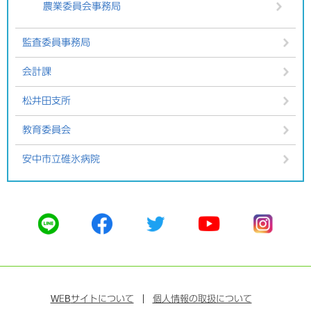
農業委員会事務局
監査委員事務局
会計課
松井田支所
教育委員会
安中市立碓氷病院
公
公
公
公
公
式
式
式
式
式
ラ
フ
ツ
ユ
イ
イ
ェ
イ
ー
ン
ン
イ
ッ
チ
ス
ス
タ
ュ
タ
WEB
サイトについて
個人情報の取扱について
ブ
ー
ー
グ