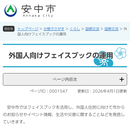
ペ
メ
ー
ニ
ジ
ュ
の
ー
先
を
トップページ
>
分類でさがす
>
くらし
>
国際交流
>
国際交流
>
外
現在地
頭
飛
国人向けフェイスブックの運用
で
ば
す。
し
本
て
文
外国人向けフェイスブックの運用
本
文
へ
ページ内目次
ページID：0001547
更新日：2026年4月1日更新
安中市ではフェイスブックを活用し、外国人住民に向けて市から
のお知らせやイベント情報、生活や災害に関することなどを発信し
ていきます。