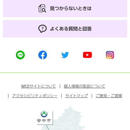
見つからないときは
よくある質問と回答
公
公
公
公
公
式
式
式
式
式
ラ
フ
ツ
ユ
イ
イ
ェ
イ
ー
ン
ン
イ
ッ
チ
ス
ス
タ
ュ
タ
WEB
サイトについて
個人情報の取扱について
ブ
ー
ー
グ
アクセシビリティポリシー
ッ
サイトマップ
ブ
ご意見・ご提案
ラ
ク
ム