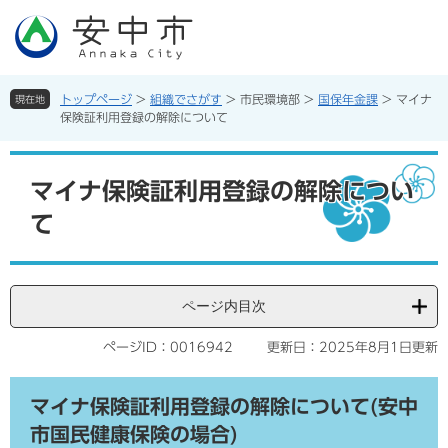
ペ
メ
ー
ニ
ジ
ュ
の
ー
先
を
トップページ
>
組織でさがす
>
市民環境部
>
国保年金課
>
マイナ
現在地
頭
飛
保険証利用登録の解除について
で
ば
す。
し
本
て
文
マイナ保険証利用登録の解除につい
本
て
文
へ
ページ内目次
ページID：0016942
更新日：2025年8月1日更新
マイナ保険証利用登録の解除について(安中
市国民健康保険の場合)