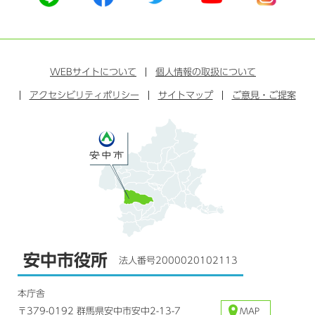
式
式
式
式
式
ラ
フ
ツ
ユ
イ
イ
ェ
イ
ー
ン
ン
イ
ッ
チ
ス
ス
タ
ュ
タ
WEB
サイトについて
個人情報の取扱について
ブ
ー
ー
グ
アクセシビリティポリシー
ッ
サイトマップ
ブ
ご意見・ご提案
ラ
ク
ム
安中市役所
法人番号2000020102113
本庁舎
〒379-0192 群馬県安中市安中2-13-7
MAP